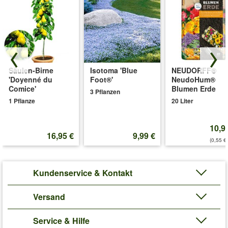
Säulen-Birne
Isotoma 'Blue
NEUDORFF®
'Doyenné du
Foot®'
NeudoHum®
Comice'
Blumen Erde
3 Pflanzen
1 Pflanze
20 Liter
10,9
16,95 €
9,99 €
(0,55 €/
Kundenservice & Kontakt
Versand
Service & Hilfe