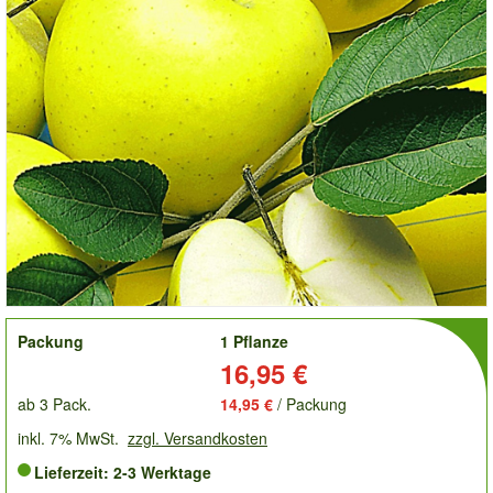
order
Packung
1 Pflanze
Preis:
16,95 €
ab 3 Pack.
14,95 €
/ Packung
inkl. 7% MwSt.
zzgl. Versandkosten
Lieferzeit: 2-3 Werktage