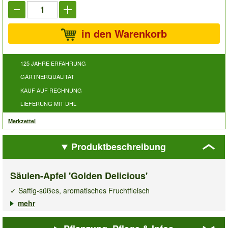
in den Warenkorb
125 JAHRE ERFAHRUNG
GÄRTNERQUALITÄT
KAUF AUF RECHNUNG
LIEFERUNG MIT DHL
Merkzettel
Produktbeschreibung
Säulen-Apfel 'Golden Delicious'
✓ Saftig-süßes, aromatisches Fruchtfleisch
✓ Beliebte und vielseitig verwendbare Sorte
mehr
✓ Pflegeleicht und ertragreich
Der
Säulenapfel Golden Delicious
ist weltweit bekannt und