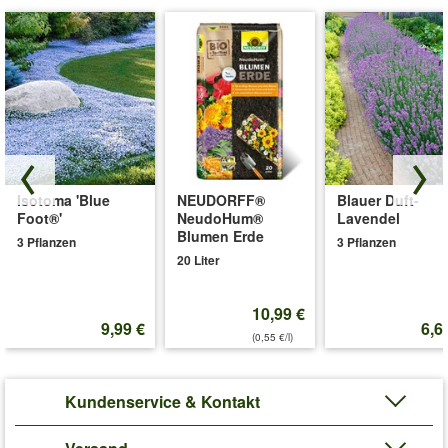
Isotoma 'Blue
NEUDORFF®
Blauer Duft-
Foot®'
NeudoHum®
Lavendel
Blumen Erde
3 Pflanzen
3 Pflanzen
20 Liter
10,99 €
9,99 €
6,6
(0,55 €/l)
Kundenservice & Kontakt