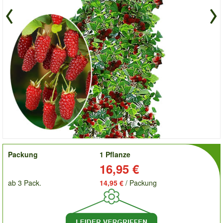
order
Packung
1 Pflanze
Preis:
16,95 €
ab 3 Pack.
14,95 €
/ Packung