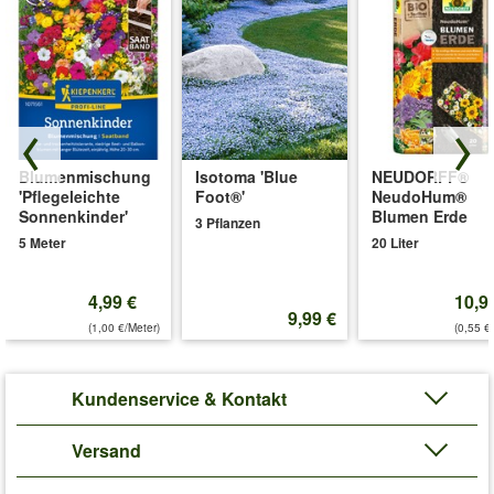
Blumenmischung
Isotoma 'Blue
NEUDORFF®
'Pflegeleichte
Foot®'
NeudoHum®
Sonnenkinder'
Blumen Erde
3 Pflanzen
5 Meter
20 Liter
4,99 €
10,9
9,99 €
(1,00 €/Meter)
(0,55 €/
Kundenservice & Kontakt
Versand