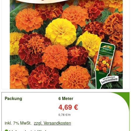
order
Packung
6 Meter
Preis:
4,69 €
0,78 €/m
inkl. 7% MwSt.
zzgl. Versandkosten