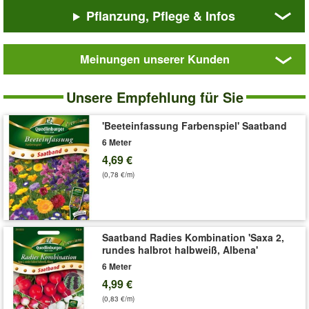
Pflanzung, Pflege & Infos
Immer wieder eine der begehrtesten Sommerblüher in
Deutschland. Passt prima in Beete, Einfassungen, Kästen &
Kübel. Durchblühend & dankbar. Mit wenig Aufwand viele
Meinungen unserer Kunden
Blüten. Für den Anbau im Gewächshaus geeignet.
'Niedrige
Art.-Nr.:
24848
Studentenblume'
Unsere Empfehlung für Sie
Saatband
Liefergröße:
6 m Saatband
''Niedrige Studentenblume' Saatband'
Pflege-Tipps
'Beeteinfassung Farbenspiel' Saatband
6 Meter
4,69 €
(0,78 €/m)
Saatband Radies Kombination 'Saxa 2,
rundes halbrot halbweiß, Albena'
6 Meter
4,99 €
(0,83 €/m)