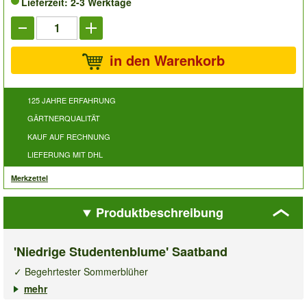
Lieferzeit: 2-3 Werktage
in den Warenkorb
125 JAHRE ERFAHRUNG
GÄRTNERQUALITÄT
KAUF AUF RECHNUNG
LIEFERUNG MIT DHL
Merkzettel
Produktbeschreibung
'Niedrige Studentenblume' Saatband
✓ Begehrtester Sommerblüher
✓ Wenig Aufwand, viele Blüten
mehr
✓ Fürs Gewächshaus geeignet