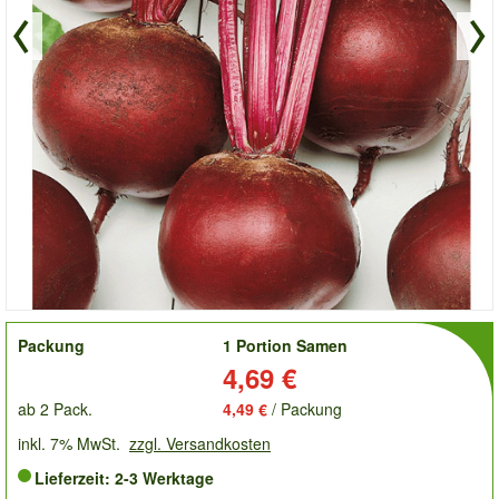
order
Packung
1 Portion Samen
Preis:
4,69 €
ab 2 Pack.
4,49 €
/ Packung
inkl. 7% MwSt.
zzgl. Versandkosten
Lieferzeit: 2-3 Werktage