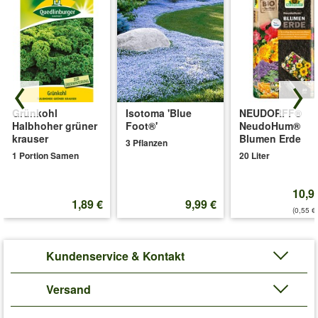
Grünkohl
Isotoma 'Blue
NEUDORFF®
Halbhoher grüner
Foot®'
NeudoHum®
krauser
Blumen Erde
3 Pflanzen
1 Portion Samen
20 Liter
10,9
1,89 €
9,99 €
(0,55 €/
Kundenservice & Kontakt
Versand