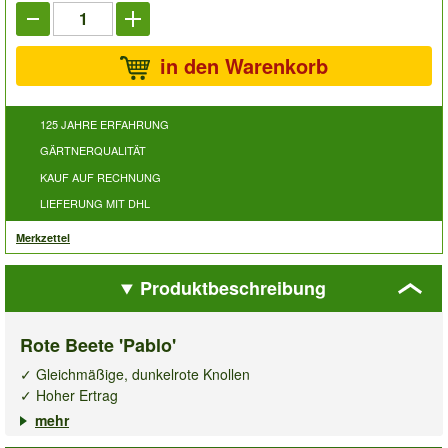
in den Warenkorb
125 JAHRE ERFAHRUNG
GÄRTNERQUALITÄT
KAUF AUF RECHNUNG
LIEFERUNG MIT DHL
Merkzettel
Produktbeschreibung
Rote Beete 'Pablo'
✓ Gleichmäßige, dunkelrote Knollen
✓ Hoher Ertrag
✓ Hoher Gehalt an Mineralien & Vitaminen
mehr
Eine verbesserte Auslese mit sehr gleichmäßigen Knollen.