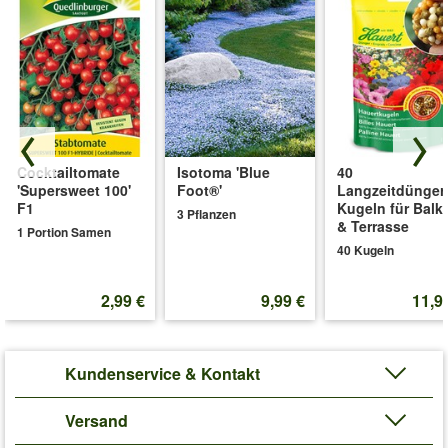
Cocktailtomate
Isotoma 'Blue
40
'Supersweet 100'
Foot®'
Langzeitdünger
F1
Kugeln für Balk
3 Pflanzen
& Terrasse
1 Portion Samen
40 Kugeln
2,99 €
9,99 €
11,9
Kundenservice & Kontakt
Versand