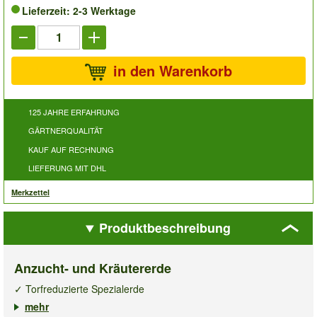
Lieferzeit: 2-3 Werktage
in den Warenkorb
125 JAHRE ERFAHRUNG
GÄRTNERQUALITÄT
KAUF AUF RECHNUNG
LIEFERUNG MIT DHL
Merkzettel
Produktbeschreibung
Anzucht- und Kräutererde
✓ Torfreduzierte Spezialerde
✓ Für die Aussaat & für Kräuter
mehr