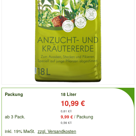
order
Packung
18 Liter
Preis:
10,99 €
0,61 €/l
ab 3 Pack.
9,99 €
/ Packung
0,56 €/l
inkl. 19% MwSt.
zzgl. Versandkosten