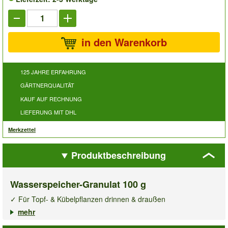
in den Warenkorb
125 JAHRE ERFAHRUNG
GÄRTNERQUALITÄT
KAUF AUF RECHNUNG
LIEFERUNG MIT DHL
Merkzettel
Produktbeschreibung
Wasserspeicher-Granulat 100 g
✓ Für Topf- & Kübelpflanzen drinnen & draußen
✓ Erhöht die Wasserspeicherfähigkeit des Bodens
mehr
✓ Halbiert die Gießarbeit