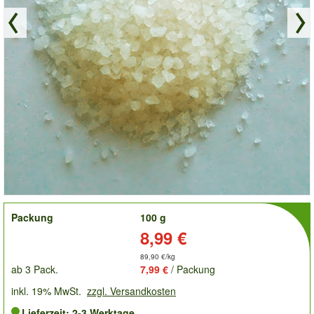
order
Packung
100 g
Preis:
8,99 €
89,90 €/kg
ab 3 Pack.
7,99 €
/ Packung
inkl. 19% MwSt.
zzgl. Versandkosten
Lieferzeit: 2-3 Werktage