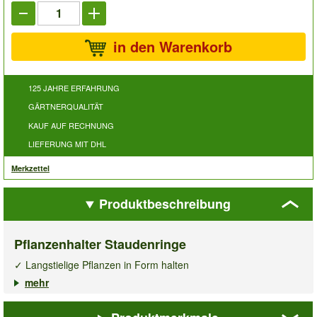
in den Warenkorb
125 JAHRE ERFAHRUNG
GÄRTNERQUALITÄT
KAUF AUF RECHNUNG
LIEFERUNG MIT DHL
Merkzettel
Produktbeschreibung
Pflanzenhalter Staudenringe
✓ Langstielige Pflanzen in Form halten
✓ 30-50 cm Durchmesser
mehr
✓ 6er-Packung
Damit Ihre Staudenpracht nicht mehr vom Wind verweht wird,