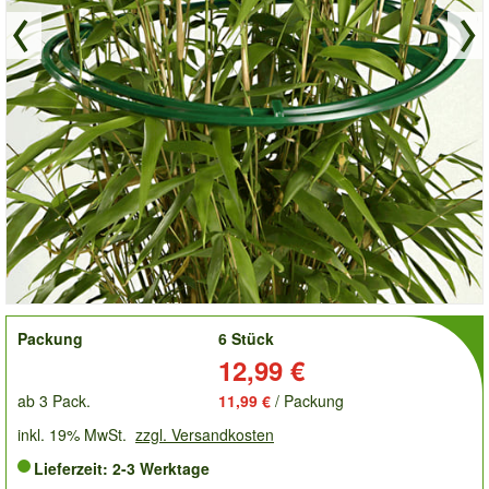
order
Packung
6 Stück
Preis:
12,99 €
ab 3 Pack.
11,99 €
/ Packung
inkl. 19% MwSt.
zzgl. Versandkosten
Lieferzeit: 2-3 Werktage