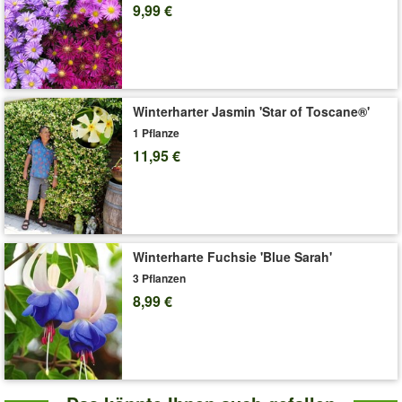
mittel. (Petunia)(Petunia Hybride)
9,99 €
Art.-Nr.:
7495
Liefergröße:
10,5 cm-Topf
'Hänge-Petunie Hellviolette 'LavenderSKY®''
Pflege-Tipps
Winterharter Jasmin 'Star of Toscane®'
1 Pflanze
11,95 €
Winterharte Fuchsie 'Blue Sarah'
3 Pflanzen
8,99 €