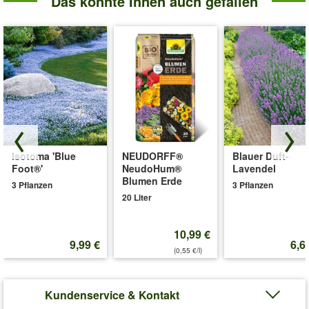
Das könnte Ihnen auch gefallen
Isotoma 'Blue
NEUDORFF®
Blauer Duft-
Foot®'
NeudoHum®
Lavendel
Blumen Erde
3 Pflanzen
3 Pflanzen
20 Liter
10,99 €
9,99 €
6,6
(0,55 €/l)
Kundenservice & Kontakt