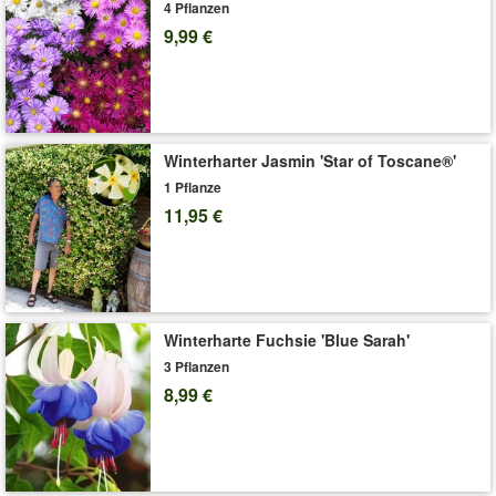
Standort und haben einen geringen bis mittleren Wasserbedarf
4 Pflanzen
und Pflegeaufwand. (Calibrachoa-Hybride)
9,99 €
Art.-Nr.:
7484
Liefergröße:
12 cm-Topf
Winterharter Jasmin 'Star of Toscane®'
'Gefüllte Zauberglöckchen Petunie Trixi® 'Blue Petticoat''
1 Pflanze
Pflege-Tipps
11,95 €
Winterharte Fuchsie 'Blue Sarah'
3 Pflanzen
8,99 €