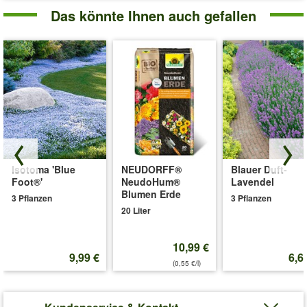
Das könnte Ihnen auch gefallen
Isotoma 'Blue
NEUDORFF®
Blauer Duft-
Foot®'
NeudoHum®
Lavendel
Blumen Erde
3 Pflanzen
3 Pflanzen
20 Liter
10,99 €
9,99 €
6,6
(0,55 €/l)