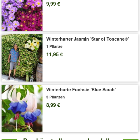
Art.-Nr.:
3817
9,99 €
Liefergröße:
12 cm-Topf
'Zauberglöckchen Petunie 'Chameleon Atomic Orange''
Pflege-Tipps
Winterharter Jasmin 'Star of Toscane®'
1 Pflanze
11,95 €
Winterharte Fuchsie 'Blue Sarah'
3 Pflanzen
8,99 €