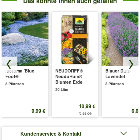
Das könnte Ihnen auch gefallen
Isotoma 'Blue
NEUDORFF®
Blauer Duft-
Foot®'
NeudoHum®
Lavendel
Blumen Erde
3 Pflanzen
3 Pflanzen
20 Liter
10,99 €
9,99 €
6,6
(0,55 €/l)
Kundenservice & Kontakt