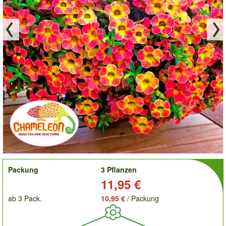
order
Packung
3 Pflanzen
Preis:
11,95 €
ab 3 Pack.
10,95 €
/ Packung