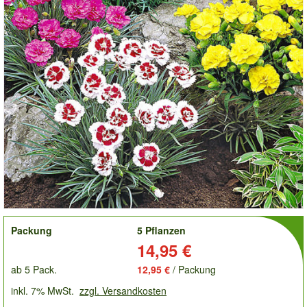
order
Packung
5 Pflanzen
Preis:
14,95 €
ab 5 Pack.
12,95 €
/ Packung
inkl. 7% MwSt.
zzgl. Versandkosten