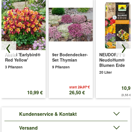
Akelei 'Earlybird®
9er Bodendecker-
NEUDORFF®
Red Yellow'
Set Thymian
NeudoHum®
Blumen Erde
3 Pflanzen
9 Pflanzen
20 Liter
statt
29,97 €
10,9
10,99 €
26,50 €
(0,55 €/
Kundenservice & Kontakt
Versand