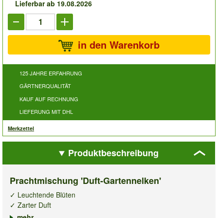
Lieferbar ab 19.08.2026
in den Warenkorb
125 JAHRE ERFAHRUNG
GÄRTNERQUALITÄT
KAUF AUF RECHNUNG
LIEFERUNG MIT DHL
Merkzettel
Produktbeschreibung
Prachtmischung 'Duft-Gartennelken'
✓ Leuchtende Blüten
✓ Zarter Duft
✓ Winterhart & mehrjährig
mehr