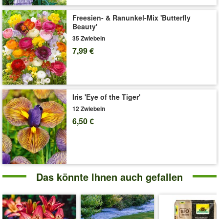
Liefergröße:
Zwiebelumfang 16/18 cm
Freesien- & Ranunkel-Mix 'Butterfly
Beauty'
'Lilie 'Uncle Sam''
Pflege-Tipps
35 Zwiebeln
7,99 €
Iris 'Eye of the Tiger'
12 Zwiebeln
6,50 €
Das könnte Ihnen auch gefallen