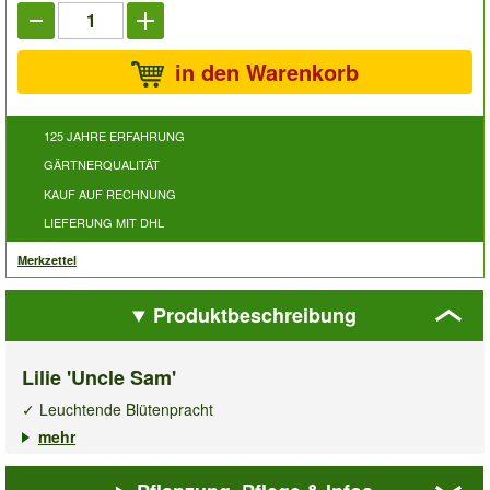
in den Warenkorb
125 JAHRE ERFAHRUNG
GÄRTNERQUALITÄT
KAUF AUF RECHNUNG
LIEFERUNG MIT DHL
Merkzettel
Produktbeschreibung
Lilie 'Uncle Sam'
✓ Leuchtende Blütenpracht
✓ Exotische Ausstrahlung
mehr
✓ Wuchs- und blühfreudige Rarität