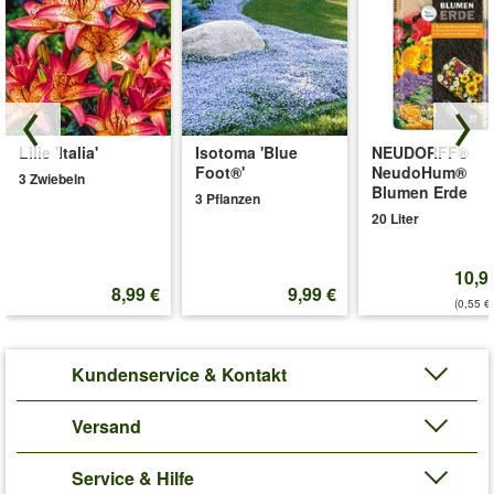
Lilie 'Italia'
Isotoma 'Blue
NEUDORFF®
Foot®'
NeudoHum®
3 Zwiebeln
Blumen Erde
3 Pflanzen
20 Liter
10,9
8,99 €
9,99 €
(0,55 €/
Kundenservice & Kontakt
Versand
Service & Hilfe