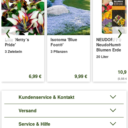
Lilie 'Netty´s
Isotoma 'Blue
NEUDORFF®
Pride'
Foot®'
NeudoHum®
Blumen Erde
3 Zwiebeln
3 Pflanzen
20 Liter
10,9
6,99 €
9,99 €
(0,55 €/
Kundenservice & Kontakt
Versand
Service & Hilfe