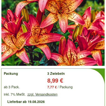
order
Packung
3 Zwiebeln
Preis:
8,99 €
ab 3 Pack.
7,77 €
/ Packung
inkl. 7% MwSt.
zzgl. Versandkosten
Lieferbar ab 19.08.2026