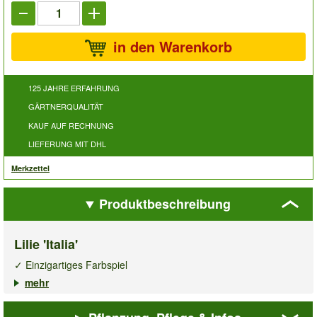
in den Warenkorb
125 JAHRE ERFAHRUNG
GÄRTNERQUALITÄT
KAUF AUF RECHNUNG
LIEFERUNG MIT DHL
Merkzettel
Produktbeschreibung
Lilie 'Italia'
✓ Einzigartiges Farbspiel
✓ Fasziniert im Beet, auf Balkon & Terrasse
mehr
✓ Lang & reich blühend
Die
Lilie 'Italia'
fasziniert mit einer traumhaften und