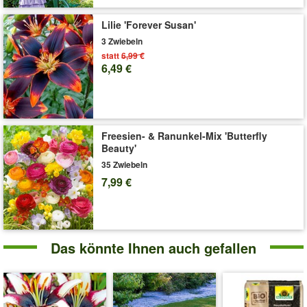
Lilie 'Forever Susan'
3 Zwiebeln
statt
6,99 €
6,49 €
Freesien- & Ranunkel-Mix 'Butterfly
Beauty'
35 Zwiebeln
7,99 €
Das könnte Ihnen auch gefallen