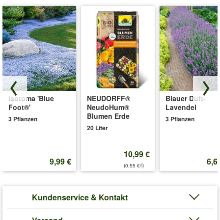
Isotoma 'Blue
NEUDORFF®
Blauer Duft-
Foot®'
NeudoHum®
Lavendel
Blumen Erde
3 Pflanzen
3 Pflanzen
20 Liter
10,99 €
9,99 €
6,6
(0,55 €/l)
Kundenservice & Kontakt