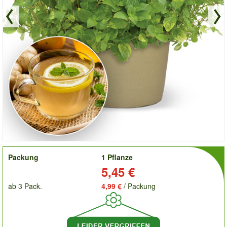
order
Packung
1 Pflanze
Preis:
5,45 €
ab 3 Pack.
4,99 €
/ Packung