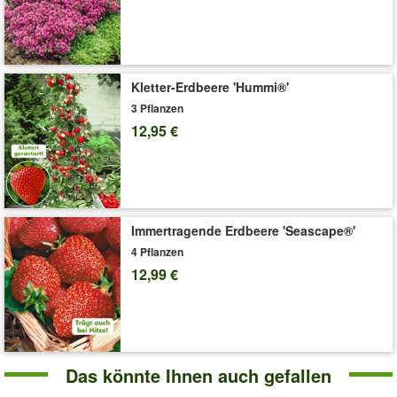
kompakt. (Mentha x gracilis)
Art.-Nr.:
9519
Liefergröße:
10,5 cm Topf
'Minze 'Ingwer''
Pflege-Tipps
Kletter-Erdbeere 'Hummi®'
3 Pflanzen
12,95 €
Immertragende Erdbeere 'Seascape®'
4 Pflanzen
12,99 €
Das könnte Ihnen auch gefallen