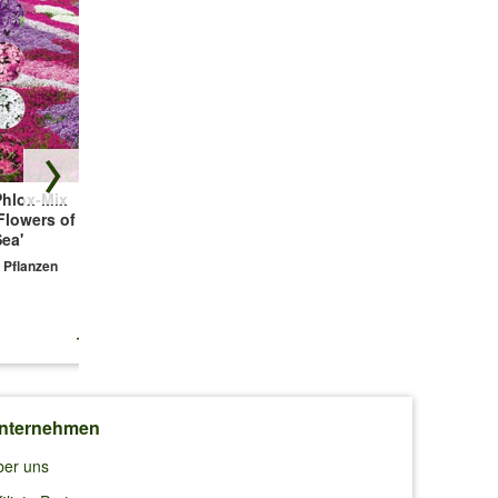
Phlox-Mix
Winterhartes
Prachtkerze -
Flowers of the
Sternmoos
Gaura 'Weiß'
ea'
3 Pflanzen
2 Pflanzen
 Pflanzen
11,99 €
9,99 €
7,99 €
nternehmen
ber uns