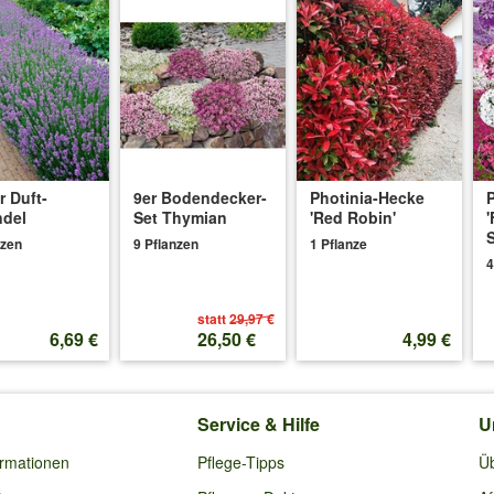
2026
:
°C können die Pflanzen in das Hochbeet.
r Duft-
9er Bodendecker-
Photinia-Hecke
ndel
Set Thymian
'Red Robin'
'
S
nzen
9 Pflanzen
1 Pflanze
4
statt
29,97 €
6,69 €
26,50 €
4,99 €
Service & Hilfe
U
ormationen
Pflege-Tipps
Ü