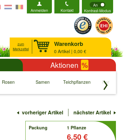
An
Anmelden
Kontakt
Kontrast-Modus
Warenkorb
zum
Merkzettel
0
Artikel | 0,00 €
Aktionen
%
Rosen
Samen
Teichpflanzen
Raritäten
S
↓
↓
↓
↓
vorheriger Artikel
nächster Artikel
order
Packung
1 Pflanze
Preis:
6,50 €