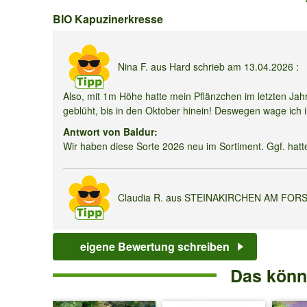
BIO
BIO Kapuzinerkresse
Kapuzinerkresse
Nina F.
aus Hard schrieb am
13.04.2026
:
Also, mit 1m Höhe hatte mein Pflänzchen im letzten Ja
geblüht, bis in den Oktober hinein! Deswegen wage ich 
Antwort von Baldur:
Wir haben diese Sorte 2026 neu im Sortiment. Ggf. hatte
Claudia R.
aus STEINAKIRCHEN AM FORST
Darf die Kapuzinerkresse jetzt schon raus in die Erde?o
eigene Bewertung schreiben
Antwort von Baldur:
Bitte erst bei dauerhaften (Nacht-) Temperaturen über +
Das könnt