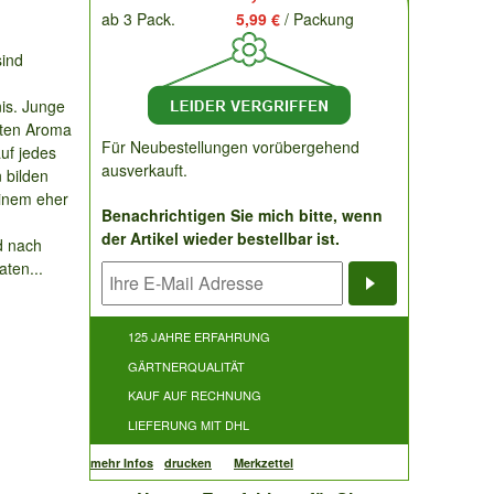
ab 3 Pack.
5,99 €
/ Packung
ind
nis. Junge
nten Aroma
Für Neubestellungen vorübergehend
uf jedes
ausverkauft.
 bilden
einem eher
Benachrichtigen Sie mich bitte, wenn
der Artikel wieder bestellbar ist.
d nach
ten...
Benachrichti
125 JAHRE ERFAHRUNG
GÄRTNERQUALITÄT
KAUF AUF RECHNUNG
LIEFERUNG MIT DHL
mehr Infos
drucken
Merkzettel