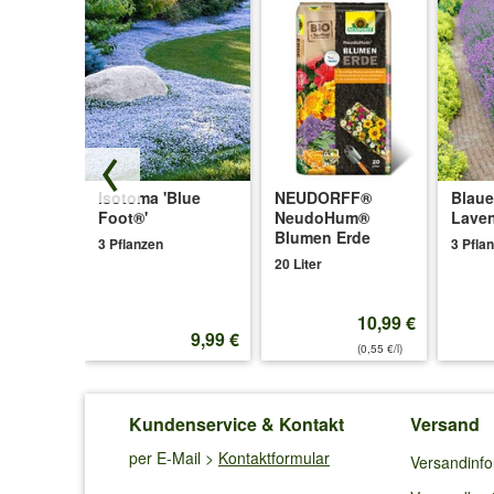
Kathleen W.
aus Leipzig schrieb am
01.04.
Wann kann die Kresse ins Hochbbet?
Antwort von Baldur:
Sinken die (Nacht-) Temperaturen nicht mehr unter +10
te
Isotoma 'Blue
NEUDORFF®
Blaue
n
Foot®'
NeudoHum®
Lave
Blumen Erde
3 Pflanzen
3 Pfla
4er
20 Liter
10,99 €
14,95 €
9,99 €
(0,55 €/l)
Kundenservice & Kontakt
Versand
per E-Mail >
Kontaktformular
Versandinf