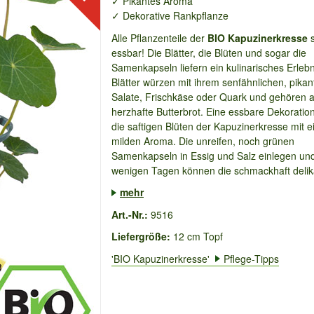
✓ Pikantes Aroma
✓ Dekorative Rankpflanze
Alle Pflanzenteile der
BIO Kapuzinerkresse
s
essbar! Die Blätter, die Blüten und sogar die
Samenkapseln liefern ein kulinarisches Erleb
Blätter würzen mit ihrem senfähnlichen, pika
Salate, Frischkäse oder Quark und gehören a
herzhafte Butterbrot. Eine essbare Dekoration
die saftigen Blüten der Kapuzinerkresse mit 
milden Aroma. Die unreifen, noch grünen
Samenkapseln in Essig und Salz einlegen un
wenigen Tagen können die schmackhaft delika
mehr
Art.-Nr.:
9516
Liefergröße:
12 cm Topf
'BIO Kapuzinerkresse'
Pflege-Tipps