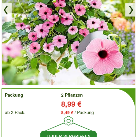
order
Packung
2 Pflanzen
Preis:
8,99 €
ab 2 Pack.
8,49 €
/ Packung