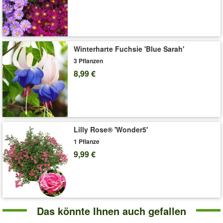
Art.-Nr.:
3718
Liefergröße:
10,5 cm Topf
'Rosa Thunbergia 'Pink Surprise''
Pflege-Tipps
Winterharte Fuchsie 'Blue Sarah'
3 Pflanzen
8,99 €
Lilly Rose® 'Wonder5'
1 Pflanze
9,99 €
Das könnte Ihnen auch gefallen