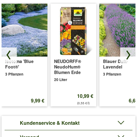
Isotoma 'Blue
NEUDORFF®
Blauer Duft-
Foot®'
NeudoHum®
Lavendel
Blumen Erde
3 Pflanzen
3 Pflanzen
20 Liter
10,99 €
9,99 €
6,6
(0,55 €/l)
Kundenservice & Kontakt