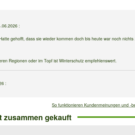
4.06.2026
:
Hatte gehofft, dass sie wieder kommen doch bis heute war noch nichts
älteren Regionen oder im Topf ist Winterschutz empfehlenswert.
026
:
r viel Freude damit gehabt. Mein Spalier war völlig zugewachsen und di
terschutz nichts mehr von der Pracht vorhanden. Winterhart ?
So funktionieren Kundenmeinungen und -
ft zusammen gekauft
hlenswert sind ein geschützter Standort und ein guter Winterschutz. Wint