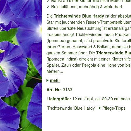
✓ Rankt an einer Kletterhilfe bis 5 Meter hoch
✓ Reichblühend, mehrjährig & winterhart
Die
Trichterwinde Blue Hardy
ist der absolut
Star mit leuchtenden Riesen-Trompetenblüten
Blüten übersäte Neuzüchtung ist erstmals gar
frostbeständig! Trichterwinden, auch Prunkw
(Ipomoea) genannt, sind prachtvolle Kletterpf
Ihren Garten, Hauswand & Balkon, denn sie 
ganzen Sommer über. Die
Trichterwinde Bl
(Ipomoea indica) erreicht mit einer Kletterhilfe
Spalier, Zaun oder Pergola eine Höhe von bis
Metern...
mehr
Art.-Nr.:
3133
Liefergröße:
12 cm-Topf, ca. 20-30 cm hoch
'Trichterwinde 'Blue Hardy''
Pflege-Tipps