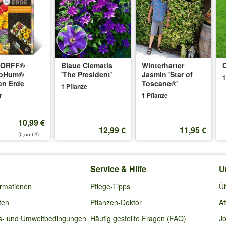
ühdünger, um die Knospenbildung anzuregen.
DORFF®
Blaue Clematis
Winterharter
25
:
oHum®
'The President'
Jasmin 'Star of
1
en Erde
Toscane®'
1 Pflanze
l auf dem Balkon gepflanzt. Südseite. Genau so hatte ich im Laufe de
r
1 Pflanze
st, aber keine einzige Blüte entwickelt hat.
10,99 €
 die Witterung im Moment nicht ganz optimal ist.
12,99 €
11,95 €
(0,55 €/l)
0.07.2025
:
Service & Hilfe
U
sie ist auch sehr groß geworden, aber leider habe ich nicht eine einzi
ormationen
Pflege-Tipps
Ü
ten
Pflanzen-Doktor
Af
s- und Umweltbedingungen
Häufig gestellte Fragen (FAQ)
Jo
stofflastigen Düngung liegen.