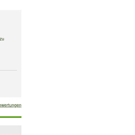
 zu
e Blühten
bewertungen
erliche