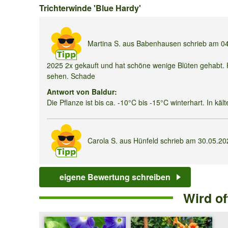
Trichterwinde
Trichterwinde 'Blue Hardy'
'Blue
Hardy'
Martina S.
aus Babenhausen schrieb am
0
2025 2x gekauft und hat schöne wenige Blüten gehabt. 
sehen. Schade
Antwort von Baldur:
Die Pflanze ist bis ca. -10°C bis -15°C winterhart. In k
Carola S.
aus Hünfeld schrieb am
30.05.2
Ich habe die Pflanze letztes Frühjahr gepflanzt und seh
wunderschön, aber nach dem Winter ist leider trotz Win
eigene Bewertung schreiben
Antwort von Baldur:
Wird o
Die Pflanze ist bis ca. -10 bis -15 °C winterhart. Empfe
Nässe ist oft problematischer als die Kälte selbst.