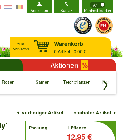
An
Anmelden
Kontakt
Kontrast-Modus
Warenkorb
zum
Merkzettel
0
Artikel | 0,00 €
Aktionen
%
Rosen
Samen
Teichpflanzen
Raritäten
S
↓
↓
↓
↓
vorheriger Artikel
nächster Artikel
y'
order
Packung
1 Pflanze
Preis:
12,95 €