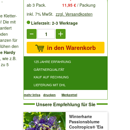
 ,
ab 3 Pack.
11,95 €
/ Packung
inkl. 7% MwSt.
zzgl. Versandkosten
e Kletter-
! Die mit
Lieferzeit: 2-3 Werktage
antiert
inden
lanzen für
blühen den
in den Warenkorb
ue Hardy
, wie z.B.
125 JAHRE ERFAHRUNG
 zu 5
GÄRTNERQUALITÄT
KAUF AUF RECHNUNG
LIEFERUNG MIT DHL
mehr Infos
drucken
Merkzettel
Unsere Empfehlung für Sie
Winterharte
Passionsblume
Cooltropics® 'Eia