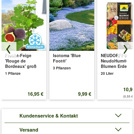
Frucht-Feige
Isotoma 'Blue
NEUDORFF®
'Rouge de
Foot®'
NeudoHum®
Bordeaux' groß
Blumen Erde
3 Pflanzen
1 Pflanze
20 Liter
10,9
16,95 €
9,99 €
(0,55 €/
Kundenservice & Kontakt
Versand