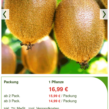
order
Packung
1 Pflanze
Preis:
16,99 €
ab 2 Pack.
15,99 €
/ Packung
ab 3 Pack.
14,99 €
/ Packung
inkl. 7% MwSt.
zzgl. Versandkosten