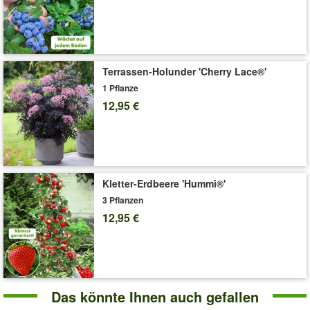
Standort in der Sonne oder im Halbschatten und trägt ab Mitte
Juni leckere Kirschen. Die mehrjährige, winterharte Pflanze
bevorzugt einen nährstoffreichen, durchlässigen Gartenboden
mit einer ausreichenden Feuchte, aber ohne Staunässe.
(Prunus avium)
Terrassen-Holunder 'Cherry Lace®'
Art.-Nr.:
3899
1 Pflanze
12,95 €
Liefergröße:
3-Liter Containertopf, ca. 60-80 cm hoch
'Selbstfruchtende Süßkirsche 'Swing''
Pflege-Tipps
Kletter-Erdbeere 'Hummi®'
3 Pflanzen
12,95 €
Das könnte Ihnen auch gefallen