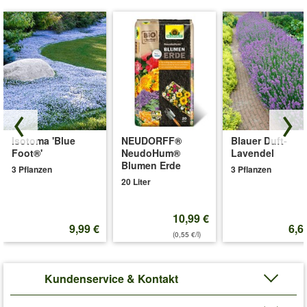
Isotoma 'Blue
NEUDORFF®
Blauer Duft-
Foot®'
NeudoHum®
Lavendel
Blumen Erde
3 Pflanzen
3 Pflanzen
20 Liter
10,99 €
9,99 €
6,6
(0,55 €/l)
Kundenservice & Kontakt