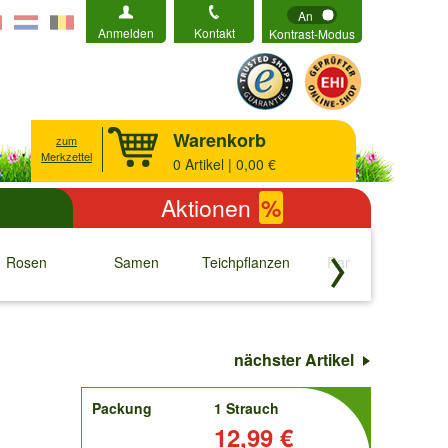
An
Anmelden
Kontakt
Kontrast-Modus
Warenkorb
zum
Merkzettel
0
Artikel | 0,00 €
Aktionen
%
Rosen
Samen
Teichpflanzen
Raritäten
S
↓
↓
↓
↓
nächster Artikel
order
Packung
1 Strauch
Preis:
12,99 €