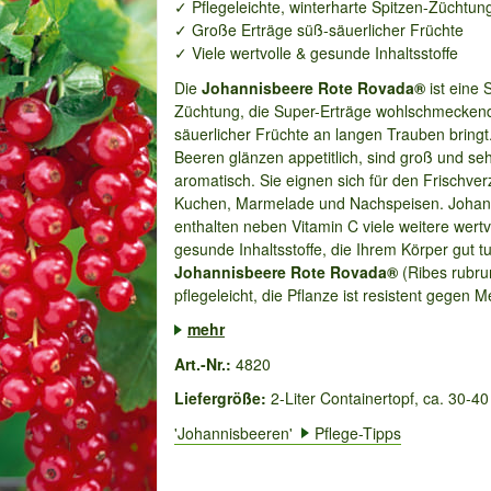
✓ Pflegeleichte, winterharte Spitzen-Züchtun
✓ Große Erträge süß-säuerlicher Früchte
✓ Viele wertvolle & gesunde Inhaltsstoffe
Die
Johannisbeere Rote Rovada®
ist eine 
Züchtung, die Super-Erträge wohlschmeckend
säuerlicher Früchte an langen Trauben bringt
Beeren glänzen appetitlich, sind groß und se
aromatisch. Sie eignen sich für den Frischverz
Kuchen, Marmelade und Nachspeisen. Johan
enthalten neben Vitamin C viele weitere wertv
gesunde Inhaltsstoffe, die Ihrem Körper gut t
Johannisbeere Rote Rovada®
(Ribes rubru
pflegeleicht, die Pflanze ist resistent gegen M
mehr
Art.-Nr.:
4820
Liefergröße:
2-Liter Containertopf, ca. 30-4
'Johannisbeeren'
Pflege-Tipps