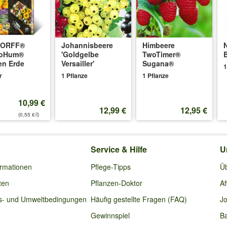
24
:
eren am Draht pflanzen. Was muss ich beachten. In Verlängerung de
DORFF®
Johannisbeere
Himbeere
oHum®
'Goldgelbe
TwoTimer®
en Erde
Versailler'
Sugana®
1
s 2 Metern zu spanen. Die Pflanzen sollten am Draht festgebunden we
r
1 Pflanze
1 Pflanze
halten.
10,99 €
12,99 €
12,95 €
(0,55 €/l)
rieb am
14.06.2024
:
 hat sie eine stattliche Größe und sieht eigentlich ganz gut aus. Aber vo
Service & Hilfe
U
ch doch eine zweite zum bestäuben?
ormationen
Pflege-Tipps
Ü
sind Bienen für die Bestäubung verantwortlich. Sind zur Blütezeit keine
ten
Pflanzen-Doktor
Af
s- und Umweltbedingungen
Häufig gestellte Fragen (FAQ)
Jo
Gewinnspiel
Ba