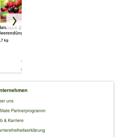
r
Naturen® BIO
NEUDORFF®
Zuckerbrombeere
Beerendünger
NeudoHum®
'Asterina®'
Beerenobst Erde
,7 kg
1 Pflanze
rden, um
20 Liter
12,99 €
11,49 €
14,50 €
(7,64 €/kg)
(0,57 €/l)
n
nternehmen
ber uns
 Bienen
filiate Partnerprogramm
b & Karriere
rrierefreiheitserklärung