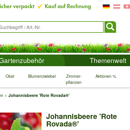
Gartenzubehör
Themenwelt
Obst
Blumenzwiebeln
Zimmer-
Aktionen %
pflanzen
↓
↓
↓
↓
en
Johannisbeere 'Rote Rovada®'
Johannisbeere 'Rote
Rovada®'