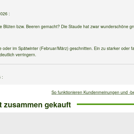
2026
:
ne Blüten bzw. Beeren gemacht? Die Staude hat zwar wunderschöne g
oder im Spätwinter (Februar/März) geschnitten. Ein zu starker oder f
deutlich verringern.
6
:
ahr gekauft und erfolgreich im Topf überwintert. Zurückgeschnitten ha
So funktionieren Kundenmeinungen und -
orte auch schon? Viele Grüße
ft zusammen gekauft
 unteren bis mittleren Bereich Volle Erträge kommen aber erst ab 2–3-j