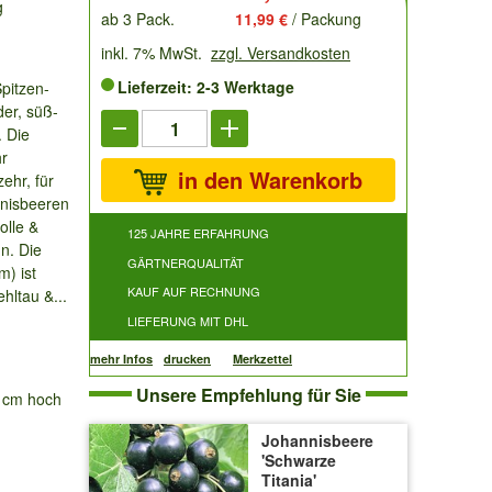
g
ab 3 Pack.
11,99 €
/ Packung
inkl. 7% MwSt.
zzgl. Versandkosten
Lieferzeit: 2-3 Werktage
Spitzen-
er, süß-
. Die
hr
in den Warenkorb
ehr, für
nisbeeren
olle &
125 JAHRE ERFAHRUNG
un. Die
GÄRTNERQUALITÄT
m) ist
KAUF AUF RECHNUNG
ehltau &...
LIEFERUNG MIT DHL
mehr Infos
drucken
Merkzettel
Unsere Empfehlung für Sie
0 cm hoch
Johannisbeere
'Schwarze
Titania'