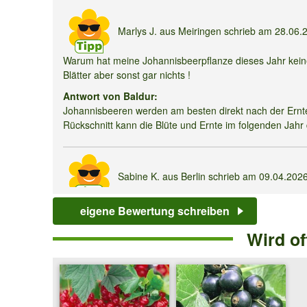
'Rote
Rovada®'
Marlys J.
aus Meiringen schrieb am
28.06.
Warum hat meine Johannisbeerpflanze dieses Jahr kei
Blätter aber sonst gar nichts !
Antwort von Baldur:
Johannisbeeren werden am besten direkt nach der Ernte 
Rückschnitt kann die Blüte und Ernte im folgenden Jahr 
Sabine K.
aus Berlin schrieb am
09.04.202
Liebes Team, ich habe die Säulenjohannisbeere letztes J
eigene Bewertung schreiben
noch nichts. Blühen die einjährigen Triebe bei dieser S
Wird o
Antwort von Baldur:
Einjährige Triebe können schon Blüten ansetzen, oft im
Holz.