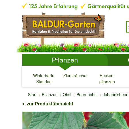
Pflanzen
Winterharte
Ziersträucher
Hecken-
Stauden
pflanzen
↓
↓
↓
↓
Start
Pflanzen
Obst
Beerenobst
Johannisbeer
zur Produktübersicht