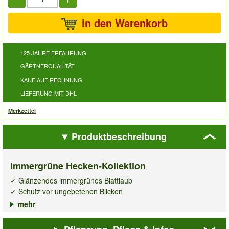
in den Warenkorb
125 JAHRE ERFAHRUNG
GÄRTNERQUALITÄT
KAUF AUF RECHNUNG
LIEFERUNG MIT DHL
Merkzettel
Produktbeschreibung
Immergrüne Hecken-Kollektion
✓ Glänzendes immergrünes Blattlaub
✓ Schutz vor ungebetenen Blicken
✓ Winterhart & mehrjährig
mehr
✓ Empfehlung 3 Pflanzen pro lfd. Meter
Kollektion bestehend aus 1 Pflanze Photinia-Hecke 'Red