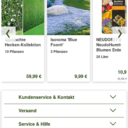
Gemischte
Isotoma 'Blue
NEUDORFF®
Hecken-Kollektion
Foot®'
NeudoHum®
Blumen Erde
10 Pflanzen
3 Pflanzen
20 Liter
10,9
59,99 €
9,99 €
(0,55 €/
Kundenservice & Kontakt
Versand
Service & Hilfe