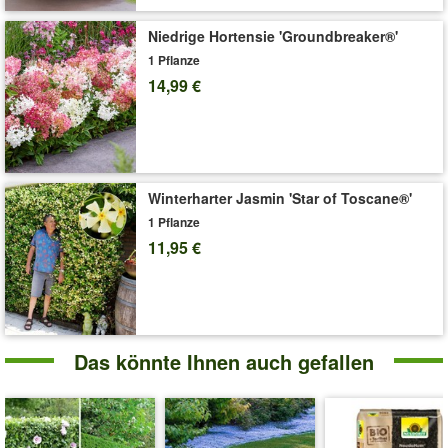
halbschattigen Standorten & sollten in einem Abstand von 30-40
cm eingepflanzt werden.
Niedrige Hortensie 'Groundbreaker®'
1 Pflanze
Art.-Nr.:
41444
14,99 €
Liefergröße:
9x9 cm-Topf, ca. 20-30 cm hoch
'Immergrüne Hecken-Kollektion'
Pflege-Tipps
Winterharter Jasmin 'Star of Toscane®'
1 Pflanze
11,95 €
Das könnte Ihnen auch gefallen