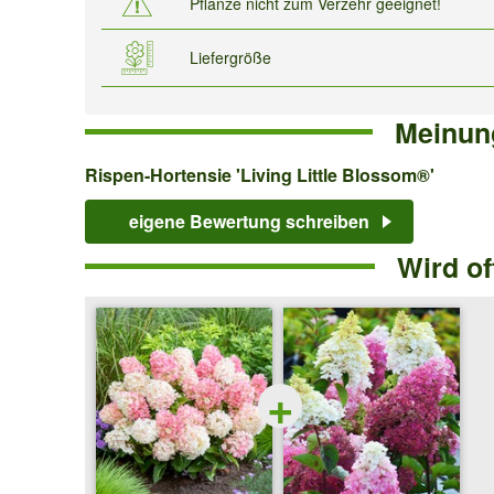
Pflanze nicht zum Verzehr geeignet!
Liefergröße
Meinun
Rispen-
Rispen-Hortensie 'Living Little Blossom®'
Hortensie
eigene Bewertung schreiben
'Living
Wird o
Little
Blossom®'
+