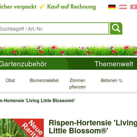
Gartenzubehör
Themenwelt
Obst
Blumenzwiebeln
Zimmer-
Aktionen %
pflanzen
↓
↓
↓
↓
n-Hortensie 'Living Little Blossom®'
Rispen-Hortensie 'Livin
Little Blossom®'