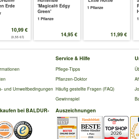
en Erde
'Magical® Edgy
1 Pflanze
Green'
H
r
1 Pflanze
1
10,99 €
14,95 €
11,99 €
(0,55 €/l)
Service & Hilfe
U
ormationen
Pflege-Tipps
Ü
ten
Pflanzen-Doktor
Af
s- und Umweltbedingungen
Häufig gestellte Fragen (FAQ)
Jo
Gewinnspiel
Ba
nkaufen bei BALDUR-
Auszeichnungen