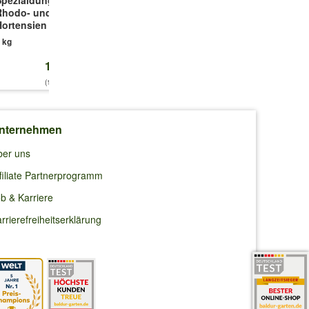
Rhodo- und
Düngeperls
Fraise®' im 2-Liter
ortensien Vital
Topf
2 kg
 kg
1 Pflanze
16,99 €
14,99 €
16,95 €
(16,99 €/kg)
(7,50 €/kg)
nternehmen
ber uns
filiate Partnerprogramm
b & Karriere
rrierefreiheitserklärung