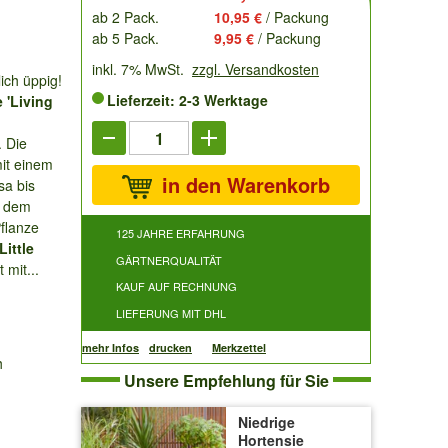
ab 2 Pack.
10,95 €
/ Packung
ab 5 Pack.
9,95 €
/ Packung
inkl. 7% MwSt.
zzgl. Versandkosten
ich üppig!
Lieferzeit: 2-3 Werktage
 'Living
. Die
it einem
in den Warenkorb
sa bis
d dem
Pflanze
125 JAHRE ERFAHRUNG
Little
GÄRTNERQUALITÄT
 mit...
KAUF AUF RECHNUNG
LIEFERUNG MIT DHL
mehr Infos
drucken
Merkzettel
h
Unsere Empfehlung für Sie
Niedrige
Hortensie