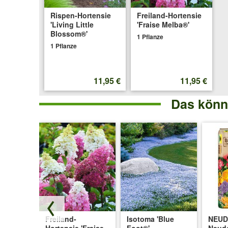
Rispen-Hortensie
Freiland-Hortensie
'Living Little
'Fraise Melba®'
Blossom®'
1 Pflanze
1 Pflanze
11,95 €
11,95 €
Das könnt
Freiland-
Isotoma 'Blue
NEU
Hortensie 'Fraise
Foot®'
Neud