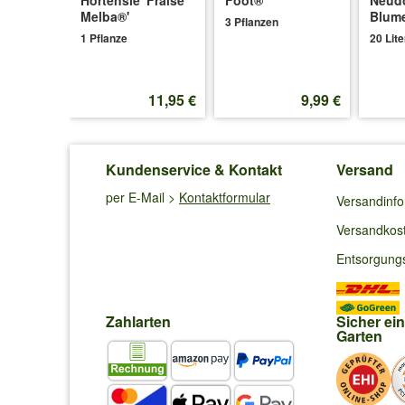
'
Melba®'
Blum
3 Pflanzen
1 Pflanze
20 Lite
14,99 €
11,95 €
9,99 €
Kundenservice & Kontakt
Versand
per E-Mail >
Kontaktformular
Versandinf
Versandkos
Entsorgung
Zahlarten
Sicher ei
Garten