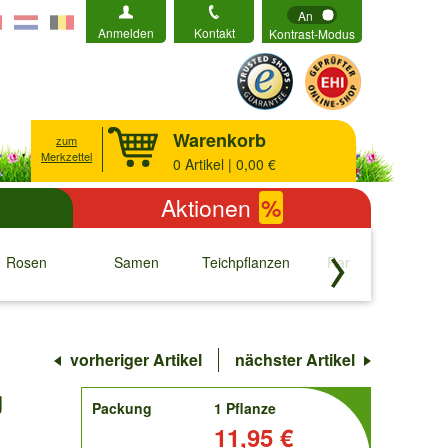
An
Anmelden
Kontakt
Kontrast-Modus
Warenkorb
zum
Merkzettel
0
Artikel | 0,00 €
Aktionen
%
Rosen
Samen
Teichpflanzen
Raritäten
S
↓
↓
↓
↓
vorheriger Artikel
nächster Artikel
g
order
Packung
1 Pflanze
Preis:
11,95 €