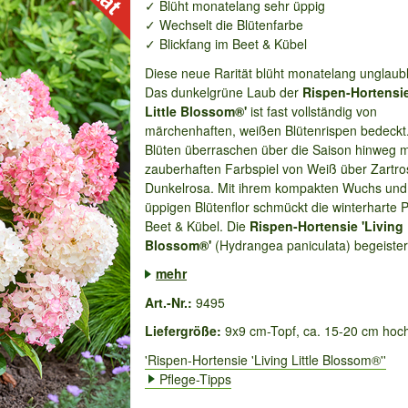
✓ Blüht monatelang sehr üppig
✓ Wechselt die Blütenfarbe
✓ Blickfang im Beet & Kübel
Diese neue Rarität blüht monatelang unglaubl
Das dunkelgrüne Laub der
Rispen-Hortensie
Little Blossom®'
ist fast vollständig von
märchenhaften, weißen Blütenrispen bedeckt
Blüten überraschen über die Saison hinweg m
zauberhaften Farbspiel von Weiß über Zartro
Dunkelrosa. Mit ihrem kompakten Wuchs un
üppigen Blütenflor schmückt die winterharte 
Beet & Kübel. Die
Rispen-Hortensie 'Living 
Blossom®'
(Hydrangea paniculata) begeistert
mehr
Art.-Nr.:
9495
Liefergröße:
9x9 cm-Topf, ca. 15-20 cm hoc
'Rispen-Hortensie 'Living Little Blossom®''
Pflege-Tipps