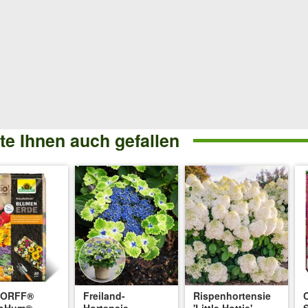
e Ihnen auch gefallen
DORFF®
Freiland-
Rispenhortensie
oHum®
Hortensie
'Little Hottie'