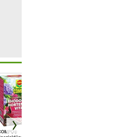
COMPO®
COMPO®
Freiland-
Spezialdünger
Stauden-Langzeit-
Hortensie 'Vanille