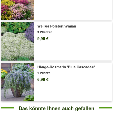
angenehm nussig-süßen Geschmack deutlich milder als
Rosenkohl. Aufgrund des hervorragenden Aromas und den
enthaltenen Vitaminen und Nährstoffen ist BIO Flower Sprout®
das ideale Wintergemüse für Jung und Alt. Kurz abgebraust
kann er gedünstet, in der Mikrowelle erhitzt, angebraten,
Weißer Polsterthymian
gekocht, blanchiert oder sogar roh gegessen werden.
3 Pflanzen
9,99 €
Die Blätter & Blüten des
Knobi-Krauts
schmecken typisch nach
Knoblauch, ohne dass Sie nach dem Verzehr nach Knoblauch
riechen! Besonders lecker mit Quark, Salaten oder zu warmen
Speisen. Eine Knobi-Blüte schmeckt so herrlich intensiv wie eine
Knoblauchzehe! Die grünen Knobi-Blätter schmecken klein
gehackt würzig & frisch!
Hänge-Rosmarin 'Blue Cascade®'
1 Pflanze
Die
Mexikanische Minigurke Melothria
ist eine neue
Kuriosität, deren Früchte wie winzige Wassermelonen
6,99 €
aussehen, aber nach Gurke schmecken. Die kleinen, knackigen
Gurkenfrüchte sehen dekorativ aus, sind sehr lecker und haben
einen intensiven, zitronig-gurkigen Geschmack. Direkt von der
Pflanze genascht, roh in Salaten oder eingelegt in Essig erleben
Sie mit den 2-4 cm großen Minigurken ein außergewöhnliches
Das könnte Ihnen auch gefallen
Geschmackserlebnis!