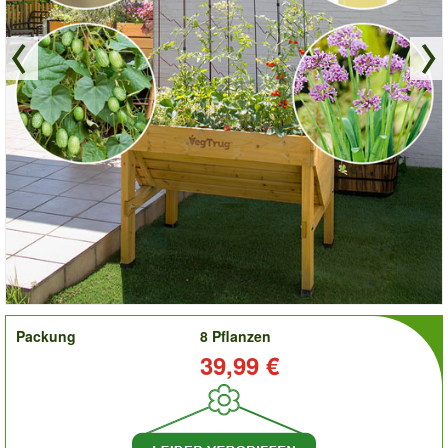
order
Packung
8 Pflanzen
Preis:
39,99 €