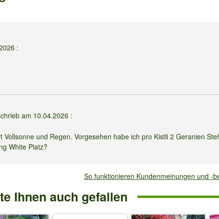
.2026
:
schrieb am
10.04.2026
:
t Vollsonne und Regen. Vorgesehen habe ich pro Kistli 2 Geranien Steh
ing White Platz?
kein Problem.
So funktionieren Kundenmeinungen und -
e Ihnen auch gefallen
2025
: