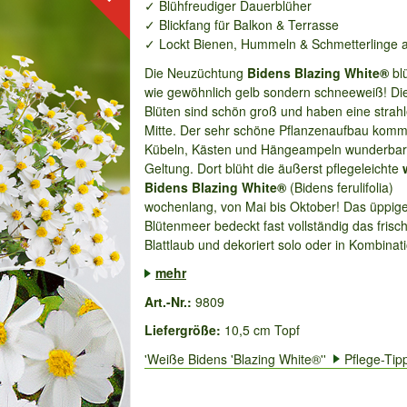
✓ Blühfreudiger Dauerblüher
✓ Blickfang für Balkon & Terrasse
✓ Lockt Bienen, Hummeln & Schmetterlinge 
Die Neuzüchtung
Bidens Blazing White®
blü
wie gewöhnlich gelb sondern schneeweiß! Die
Blüten sind schön groß und haben eine strah
Mitte. Der sehr schöne Pflanzenaufbau kommt
Kübeln, Kästen und Hängeampeln wunderbar
Geltung. Dort blüht die äußerst pflegeleichte
Bidens Blazing White®
(Bidens ferulifolia)
wochenlang, von Mai bis Oktober! Das üppig
Blütenmeer bedeckt fast vollständig das frisc
Blattlaub und dekoriert solo oder in Kombinati
mehr
Art.-Nr.:
9809
Liefergröße:
10,5 cm Topf
'Weiße Bidens 'Blazing White®''
Pflege-Tip