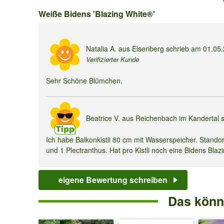
Weiße
Weiße Bidens 'Blazing White®'
Bidens
'Blazing
Natalia A.
aus Eisenberg schrieb am
01.05
Verifizierter Kunde
White®'
Sehr Schöne Blümchen.
Beatrice V.
aus Reichenbach im Kandertal 
Ich habe Balkonkistli 80 cm mit Wasserspeicher. Standor
und 1 Plectranthus. Hat pro Kistli noch eine Bidens Blaz
Antwort von Baldur:
Ja, 4 Pflanzen sind mit einem Pflanzabstand von 20 cm 
eigene Bewertung schreiben
Das könnt
Ursula Z.
aus Potsdam schrieb am
19.07.