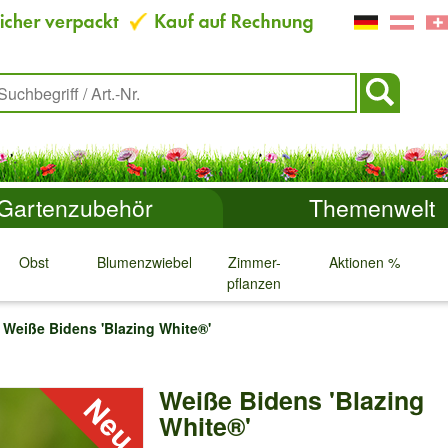
Gartenzubehör
Themenwelt
Obst
Blumenzwiebeln
Zimmer-
Aktionen %
pflanzen
↓
↓
↓
↓
Weiße Bidens 'Blazing White®'
Weiße Bidens 'Blazing
White®'