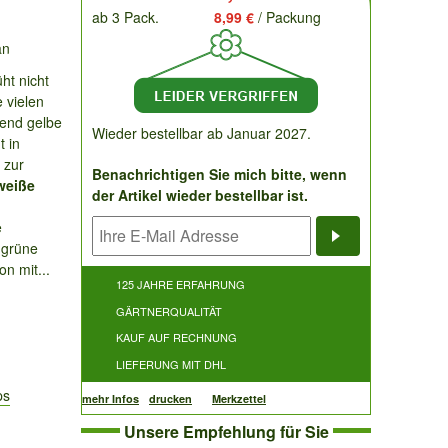
ab 3 Pack.
8,99 €
/ Packung
an
ht nicht
 vielen
lend gelbe
Wieder bestellbar ab Januar 2027.
 in
 zur
Benachrichtigen Sie mich bitte, wenn
weiße
der Artikel wieder bestellbar ist.
e
hgrüne
Benachrichti
on mit...
125 JAHRE ERFAHRUNG
GÄRTNERQUALITÄT
KAUF AUF RECHNUNG
LIEFERUNG MIT DHL
ps
mehr Infos
drucken
Merkzettel
Unsere Empfehlung für Sie