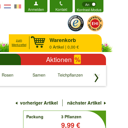
An
Anmelden
Kontakt
Kontrast-Modus
Warenkorb
zum
Merkzettel
0
Artikel | 0,00 €
Aktionen
%
Rosen
Samen
Teichpflanzen
Raritäten
S
↓
↓
↓
↓
vorheriger Artikel
nächster Artikel
order
Packung
3 Pflanzen
Preis:
9,99 €