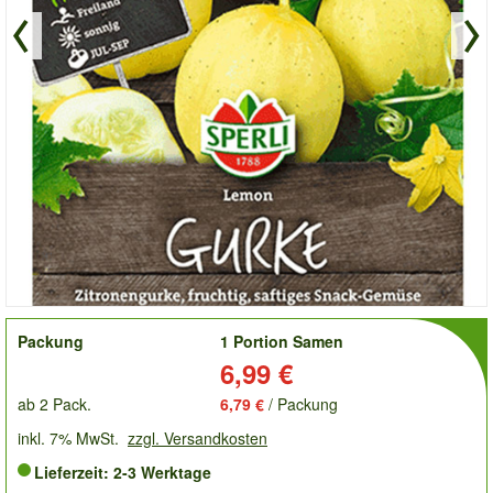
order
Packung
1 Portion Samen
Preis:
6,99 €
ab 2 Pack.
6,79 €
/ Packung
inkl. 7% MwSt.
zzgl. Versandkosten
Lieferzeit: 2-3 Werktage