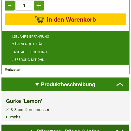
in den Warenkorb
125 JAHRE ERFAHRUNG
GÄRTNERQUALITÄT
KAUF AUF RECHNUNG
LIEFERUNG MIT DHL
Merkzettel
Produktbeschreibung
Gurke 'Lemon'
✓ 6-8 cm Durchmesser
✓ Süß-fruchtiger Geschmack
mehr
✓ Essbare Schale
Die runden Früchte der
Gurke Lemon
sind mit 6-8 cm