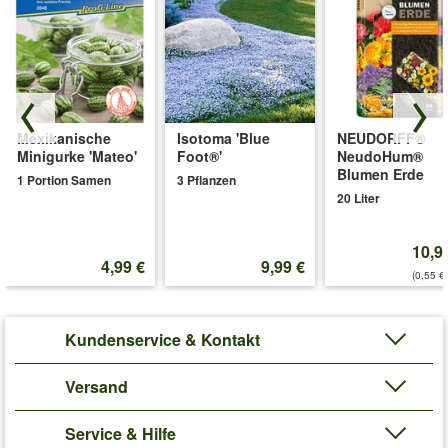
Mexikanische
Isotoma 'Blue
NEUDORFF®
Minigurke 'Mateo'
Foot®'
NeudoHum®
Blumen Erde
1 Portion Samen
3 Pflanzen
20 Liter
10,9
4,99 €
9,99 €
(0,55 €/
Kundenservice & Kontakt
Versand
Service & Hilfe