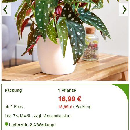
order
Packung
1 Pflanze
Preis:
16,99 €
ab 2 Pack.
15,99 €
/ Packung
inkl. 7% MwSt.
zzgl. Versandkosten
Lieferzeit: 2-3 Werktage