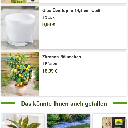
Den passenden Übertopf finden Sie hier >>
Glas-Übertopf ø 14,5 cm 'weiß'
Art.-Nr.:
7816
1 Stück
9,99 €
Liefergröße:
12 cm-Topf, ca. 20-30 cm hoch
'Forellenbegonie Maculata'
Pflege-Tipps
Zitronen-Bäumchen
1 Pflanze
16,99 €
Das könnte Ihnen auch gefallen