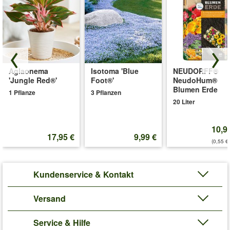
Aglaonema
Isotoma 'Blue
NEUDORFF®
'Jungle Red®'
Foot®'
NeudoHum®
Blumen Erde
1 Pflanze
3 Pflanzen
20 Liter
10,9
17,95 €
9,99 €
(0,55 €/
Kundenservice & Kontakt
Versand
Service & Hilfe