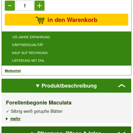
in den Warenkorb
125 JAHRE ERFAHRUNG
GÄRTNERQUALITÄT
KAUF AUF RECHNUNG
LIEFERUNG MIT DHL
Merkzettel
Produktbeschreibung
Forellenbegonie Maculata
✓ Silbrig-weiß getupfte Blätter
✓ Weiße bis zartrosa Blüten
mehr
✓ Blickfang in Wohnung & Büro
Die
Forellenbegonie Maculata
begeistert mit silbrig-weiß