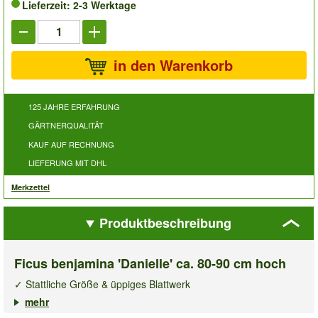
Lieferzeit: 2-3 Werktage
in den Warenkorb
125 JAHRE ERFAHRUNG
GÄRTNERQUALITÄT
KAUF AUF RECHNUNG
LIEFERUNG MIT DHL
Merkzettel
Produktbeschreibung
Ficus benjamina 'Danielle' ca. 80-90 cm hoch
✓ Stattliche Größe & üppiges Blattwerk
✓ Glänzende, dunkelgrüne Blätter
mehr
✓ Pflegeleichte Zimmerpflanze