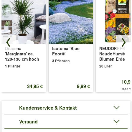
Dracena
Isotoma 'Blue
NEUDORFF®
'Marginata' ca.
Foot®'
NeudoHum®
120-130 cm hoch
Blumen Erde
3 Pflanzen
1 Pflanze
20 Liter
10,9
34,95 €
9,99 €
(0,55 €/
Kundenservice & Kontakt
Versand