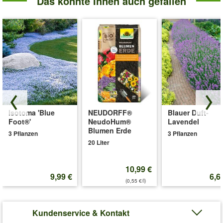
Das könnte Ihnen auch gefallen
Isotoma 'Blue
NEUDORFF®
Blauer Duft-
Foot®'
NeudoHum®
Lavendel
Blumen Erde
3 Pflanzen
3 Pflanzen
20 Liter
10,99 €
9,99 €
6,6
(0,55 €/l)
Kundenservice & Kontakt