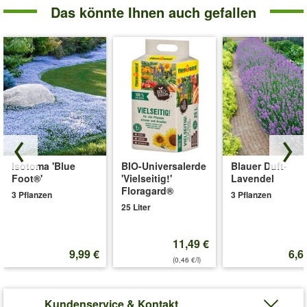
Das könnte Ihnen auch gefallen
Isotoma 'Blue
BIO-Universalerde
Blauer Duft-
Foot®'
'Vielseitig!'
Lavendel
Floragard®
3 Pflanzen
3 Pflanzen
25 Liter
11,49 €
9,99 €
6,6
(0,46 €/l)
Kundenservice & Kontakt