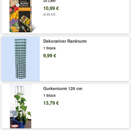
20 Liter
Liefergröße:
9x9 cm-Topf
10,99 €
(0,55 €/l)
'Gräser-Teppich 'Carex Remota''
Pflege-Tipps
Dekorativer Rankturm
1 Stück
9,99 €
Gurkenturm 120 cm
1 Stück
13,79 €