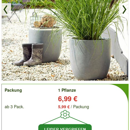
order
Packung
1 Pflanze
Preis:
6,99 €
ab 3 Pack.
5,99 €
/ Packung