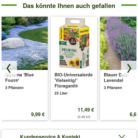
Das könnte Ihnen auch gefallen
Isotoma 'Blue
BIO-Universalerde
Blauer Duft-
Foot®'
'Vielseitig!'
Lavendel
Floragard®
3 Pflanzen
3 Pflanzen
25 Liter
11,49 €
9,99 €
6,6
(0,46 €/l)
Kundenservice & Kontakt