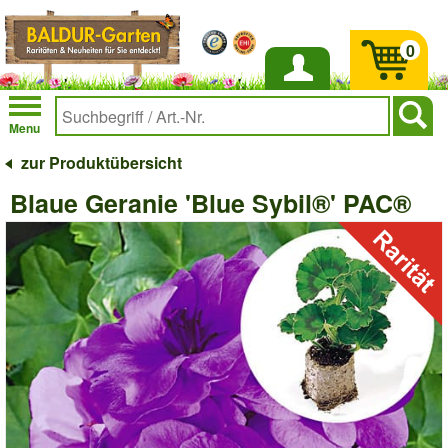
0
Anmelden
Menu
zur Produktübersicht
Blaue Geranie 'Blue Sybil®' PAC®