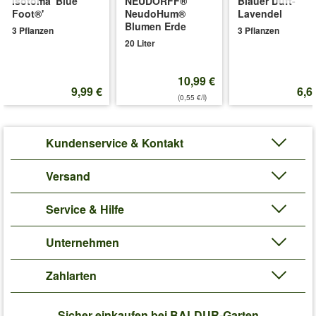
Isotoma 'Blue
NEUDORFF®
Blauer Duft-
zu können. (Pelargonium peltatum)
Foot®'
NeudoHum®
Lavendel
Art.-Nr.:
6102
Blumen Erde
3 Pflanzen
3 Pflanzen
20 Liter
Liefergröße:
Ballengröße: 3,7 cm
'Hänge-Geranien'
Pflege-Tipps
10,99 €
9,99 €
6,6
(0,55 €/l)
Kundenservice & Kontakt
Versand
Service & Hilfe
Unternehmen
Zahlarten
Sicher einkaufen bei BALDUR-Garten