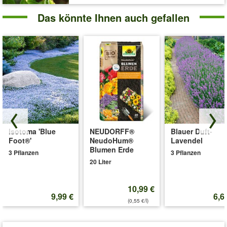
Das könnte Ihnen auch gefallen
Isotoma 'Blue
NEUDORFF®
Blauer Duft-
Foot®'
NeudoHum®
Lavendel
Blumen Erde
3 Pflanzen
3 Pflanzen
20 Liter
10,99 €
9,99 €
6,6
(0,55 €/l)