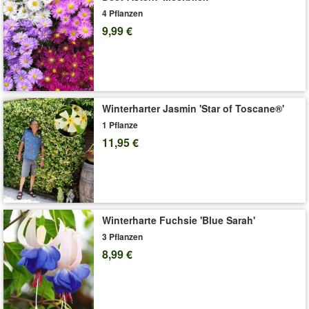
von Mai bis Oktober. Die mehrjährigen Sommerblumen können
4 Pflanzen
frostfrei überwintert werden, lieben einen sonnigen bis
9,99 €
halbschattigen, warmen Standort. (Pelargonium zonale)
Art.-Nr.:
4902
Liefergröße:
10,5 cm Topf
'Geranien'
Pflege-Tipps
Winterharter Jasmin 'Star of Toscane®'
1 Pflanze
11,95 €
Winterharte Fuchsie 'Blue Sarah'
3 Pflanzen
8,99 €