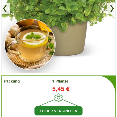
order
Packung
1 Pflanze
Preis:
5,45 €