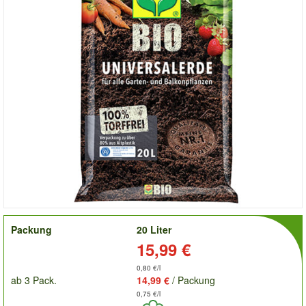
order
Packung
20 Liter
Preis:
15,99 €
0,80 €/l
ab 3 Pack.
14,99 €
/ Packung
0,75 €/l