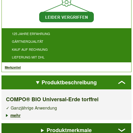
125 JAHRE ERFAHRUNG
GÄRTNERQUALITÄT
KAUF AUF RECHNUNG
LIEFERUNG MIT DHL
Merkzettel
Produktbeschreibung
COMPO® BIO Universal-Erde torffrei
✓ Ganzjährige Anwendung
✓ 100% natürliche Inhaltsstoffe
mehr
✓ Torffreie Spezialerde
Produktmerkmale
Die
COMPO® BIO Universal-Erde
ist eine torffreie Spezialerde