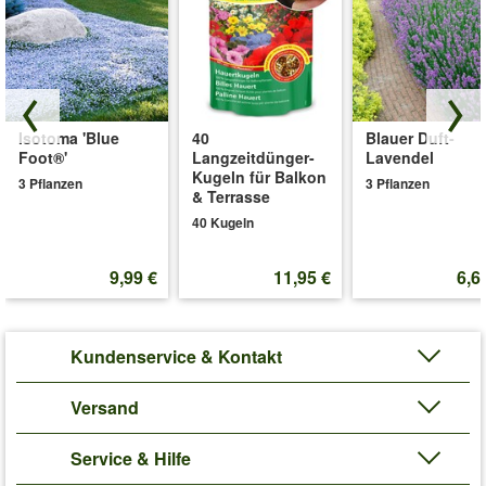
Isotoma 'Blue
40
Blauer Duft-
Foot®'
Langzeitdünger-
Lavendel
Kugeln für Balkon
3 Pflanzen
3 Pflanzen
& Terrasse
40 Kugeln
9,99 €
11,95 €
6,6
Kundenservice & Kontakt
Versand
Service & Hilfe