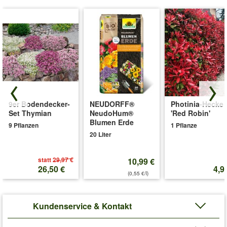
9er Bodendecker-
NEUDORFF®
Photinia-Hecke
Set Thymian
NeudoHum®
'Red Robin'
Blumen Erde
9 Pflanzen
1 Pflanze
20 Liter
statt
29,97 €
10,99 €
26,50 €
4,9
(0,55 €/l)
Kundenservice & Kontakt