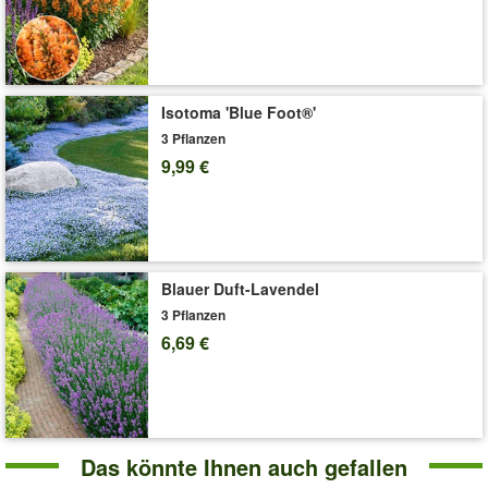
Art.-Nr.:
9711
Liefergröße:
9x9 cm-Topf
'Echinacea 'Sombrero White Purple®''
Pflege-Tipps
Isotoma 'Blue Foot®'
3 Pflanzen
9,99 €
Blauer Duft-Lavendel
3 Pflanzen
6,69 €
Das könnte Ihnen auch gefallen