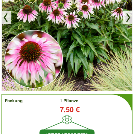
order
Packung
1 Pflanze
Preis:
7,50 €