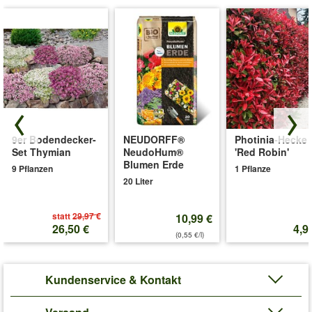
9er Bodendecker-
NEUDORFF®
Photinia-Hecke
Set Thymian
NeudoHum®
'Red Robin'
Blumen Erde
9 Pflanzen
1 Pflanze
20 Liter
statt
29,97 €
10,99 €
26,50 €
4,9
(0,55 €/l)
Kundenservice & Kontakt