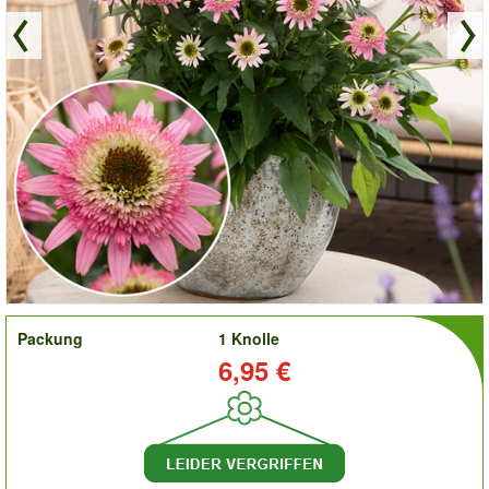
order
Packung
1 Knolle
Preis:
6,95 €