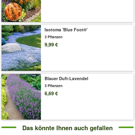
Scheinsonnenhut ist gering. (Echinacea purpurea)
Art.-Nr.:
9709
Liefergröße:
Größe I
Isotoma 'Blue Foot®'
'Echinacea 'Butterfly Kisses®''
Pflege-Tipps
3 Pflanzen
9,99 €
Blauer Duft-Lavendel
3 Pflanzen
6,69 €
Das könnte Ihnen auch gefallen