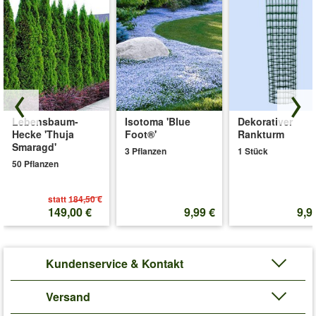
Lebensbaum-
Isotoma 'Blue
Dekorativer
Hecke 'Thuja
Foot®'
Rankturm
Smaragd'
3 Pflanzen
1 Stück
50 Pflanzen
statt
184,50 €
149,00 €
9,99 €
9,9
Kundenservice & Kontakt
Versand