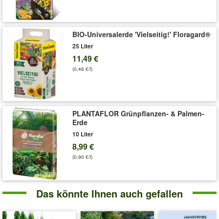
Allgemeiner Hinweis:
Pflanzenschutzmittel und Düngemittel
bitte vorsichtig verwenden. Bitte lesen Sie die
Verpackungsbeschreibung und beachten Sie die richtige
Aufwandmenge. Beachten Sie auch die Warnhinweise und
BIO-Universalerde 'Vielseitig!' Floragard®
Symbole. Bei Fragen zum Produkt wenden Sie sich bitte direkt
25 Liter
an den Hersteller.
11,49 €
Hinweise zur Verwendung: siehe Sicherheitsdatenblatt
(0,46 €/l)
Art.-Nr.:
8245
Liefergröße:
4 kg
PLANTAFLOR Grünpflanzen- & Palmen-
Erde
10 Liter
8,99 €
(0,90 €/l)
Das könnte Ihnen auch gefallen