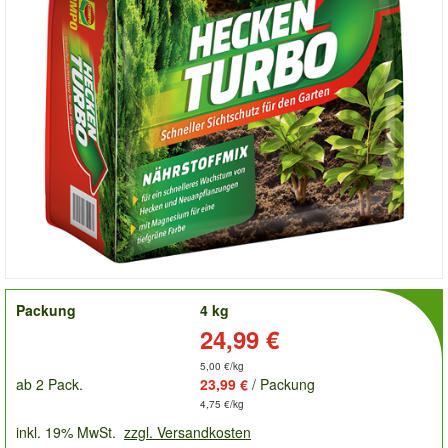
order
Packung
4 kg
Preis:
24,99 €
5,00 €/kg
ab 2 Pack.
23,99 €
/ Packung
4,75 €/kg
inkl. 19% MwSt.
zzgl. Versandkosten