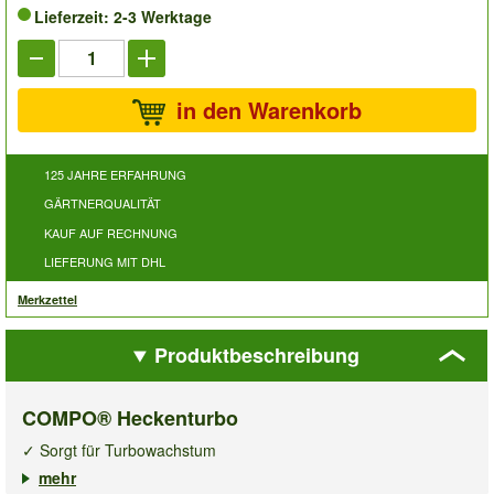
Lieferzeit: 2-3 Werktage
in den Warenkorb
125 JAHRE ERFAHRUNG
GÄRTNERQUALITÄT
KAUF AUF RECHNUNG
LIEFERUNG MIT DHL
Merkzettel
Produktbeschreibung
COMPO® Heckenturbo
✓ Sorgt für Turbowachstum
✓ Für Nadel- und Laubgehölze
mehr