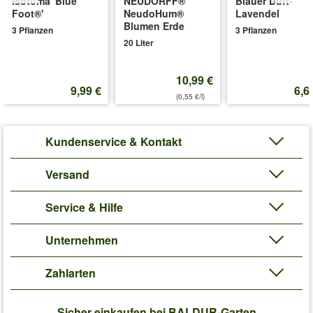
Isotoma 'Blue
NEUDORFF®
Blauer Duft-
in Ihrem Garten sollte ca. 50 cm betragen. (Rosa)
Foot®'
NeudoHum®
Lavendel
Art.-Nr.:
6585
Blumen Erde
3 Pflanzen
3 Pflanzen
20 Liter
Liefergröße:
wurzelnackt, 3 triebige A-Qualität
'Parfum-Rose 'Jardin des Tuileries®''
Pflege-Tipps
10,99 €
9,99 €
6,6
(0,55 €/l)
Kundenservice & Kontakt
Versand
Service & Hilfe
Unternehmen
Zahlarten
Sicher einkaufen bei BALDUR-Garten