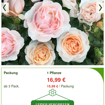
order
Packung
1 Pflanze
Preis:
16,99 €
ab 3 Pack.
15,99 €
/ Packung