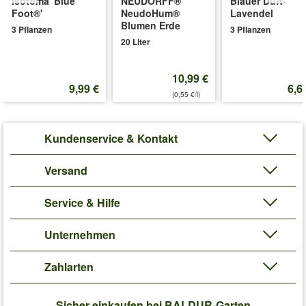
Isotoma 'Blue
NEUDORFF®
Blauer Duft-
ist öfterblühend von Mai bis Oktober. Der Pflanzabstand zu
Foot®'
NeudoHum®
Lavendel
anderen Rosen & Pflanzen in Ihrem Garten sollte 40-60 cm
Blumen Erde
3 Pflanzen
3 Pflanzen
betragen. (Rosa)
20 Liter
Art.-Nr.:
6504
Liefergröße:
wurzelnackt, 3-triebige A-Qualität
10,99 €
9,99 €
6,6
'Parfum-Rose 'Pink Paradise®''
Pflege-Tipps
(0,55 €/l)
Kundenservice & Kontakt
Versand
Service & Hilfe
Unternehmen
Zahlarten
Sicher einkaufen bei BALDUR-Garten