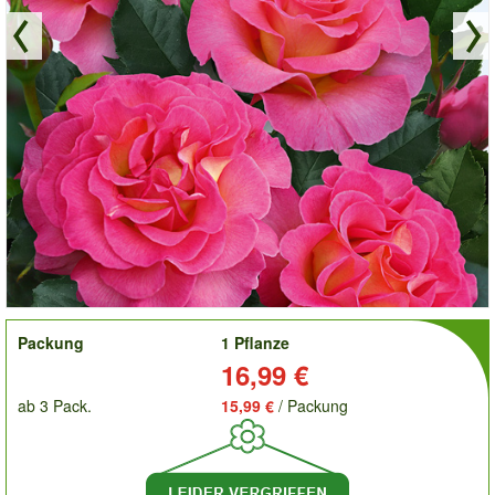
order
Packung
1 Pflanze
Preis:
16,99 €
ab 3 Pack.
15,99 €
/ Packung