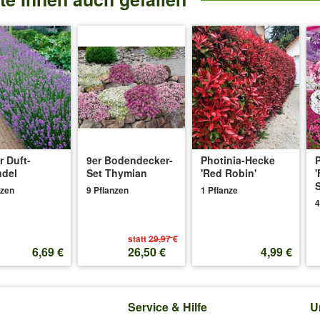
.2022
:
r konnte erst nach zwei Monaten in die Erde einpflanzen. habe richtig m
eße sie wie lange kann es dauern bis die knospen bilden
 dauerhaft über +10°C ist, werden sich sicher bald die ersten Knospe
r Duft-
9er Bodendecker-
Photinia-Hecke
ndel
Set Thymian
'Red Robin'
'
S
18.03.2022
:
nzen
9 Pflanzen
1 Pflanze
4
tzte Frost ist in Wien noch mindestens 2-3 Wochen entfernt. Kann ich das
statt
29,97 €
6,69 €
26,50 €
4,99 €
ostfrei ist.
Service & Hilfe
U