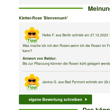
Meinun
Kletter-
Kletter-Rose 'Bienvenue®'
Rose
'Bienvenue®'
Heike F.
aus Berlin schrieb am
27.12.2023
:
Was mache ich mit den Rosen,wenn ich die Rosen im Feb
kann?
Antwort von Baldur:
Bis zur Pflanzung können die Rosen kühl gelagert werd
Janina G.
aus Bad Pyrmont schrieb am
28.
Rankt diese Rose auch an einer großen Eiche?
eigene Bewertung schreiben
Antwort von Baldur:
Mit einer Rankhilfe können Sie die Pflanze auch an dem 
Das könnt