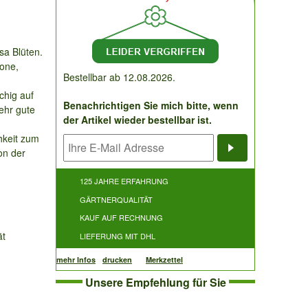
osa Blüten.
rone,
Bestellbar ab 12.08.2026.
chig auf
Benachrichtigen Sie mich bitte, wenn
ehr gute
der Artikel wieder bestellbar ist.
hkeit zum
on der
Benachrichti
125 JAHRE ERFAHRUNG
GÄRTNERQUALITÄT
KAUF AUF RECHNUNG
ät
LIEFERUNG MIT DHL
mehr Infos
drucken
Merkzettel
Unsere Empfehlung für Sie