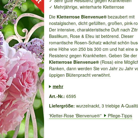
✓ Sehr gute Resistenz gegen Krankheiten
✓ Mehrjährige, winterharte Kletterrose
Die
Kletterrose Bienvenue®
bezaubert mit
nostalgischen, dicht gefüllten, großen, pink-r
Der intensive, charakteristische Duft nach Zit
Basilikum, Rose & Efeu ist betörend. Dieser
romantische Rosen-Schatz wächst schön bus
eine Höhe von 250 bis 300 cm und hat eine s
Resistenz gegen Krankheiten. Geben Sie der
Kletterrose Bienvenue®
(Rosa) eine Möglic
Ranken, dann werden Sie von Jahr zu Jahr v
üppigen Blütenpracht verwöhnt.
...
mehr
Art.-Nr.:
6595
Liefergröße:
wurzelnackt, 3 triebige A-Qualit
'Kletter-Rose 'Bienvenue®''
Pflege-Tipps