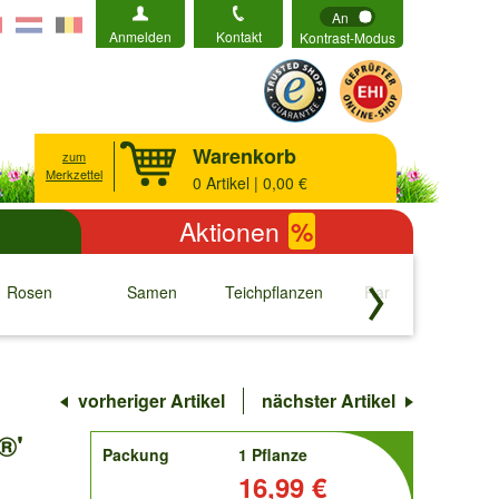
An
Anmelden
Kontakt
Kontrast-Modus
Warenkorb
zum
Merkzettel
0
Artikel | 0,00 €
Aktionen
%
Rosen
Samen
Teichpflanzen
Raritäten
S
↓
↓
↓
↓
vorheriger Artikel
nächster Artikel
®'
order
Packung
1 Pflanze
Preis:
16,99 €