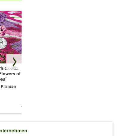
it einem
n zeigen.
Phlox-Mix
Bodendecker-
Winterhartes
Flowers of the
Thymian
Sternmoos
ea'
3 Pflanzen
3 Pflanzen
 Pflanzen
 jetzt in
11,99 €
9,99 €
9,99 €
nternehmen