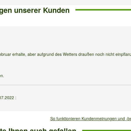
gen unserer Kunden
ruar erhalte, aber aufgrund des Wetters draußen noch nicht einpflan
en.
07.2022
:
So funktionieren Kundenmeinungen und -
Stamm einer Eiche leiten. Wichtig ist, dass die Rose ausreichend Licht
e Ihnen auch gefallen