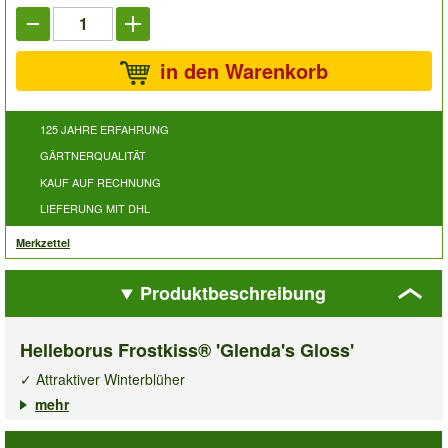
in den Warenkorb
125 JAHRE ERFAHRUNG
GÄRTNERQUALITÄT
KAUF AUF RECHNUNG
LIEFERUNG MIT DHL
Merkzettel
Produktbeschreibung
Helleborus Frostkiss® 'Glenda's Gloss'
✓ Attraktiver Winterblüher
✓ Dekorativ marmoriertes Laub
mehr
✓ Immergrün, robust & reichblühend