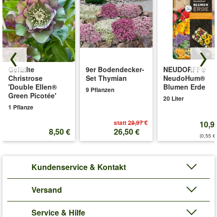
Gefüllte
9er Bodendecker-
NEUDORFF®
Christrose
Set Thymian
NeudoHum®
'Double Ellen®
Blumen Erde
9 Pflanzen
Green Picotée'
20 Liter
1 Pflanze
statt
29,97 €
10,9
8,50 €
26,50 €
(0,55 €/
Kundenservice & Kontakt
Versand
Service & Hilfe