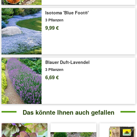
äußerst pflegeleicht und verträgt Temperaturen von bis zu -20
°C. (Helleborus)
Isotoma 'Blue Foot®'
Art.-Nr.:
9461
3 Pflanzen
9,99 €
Liefergröße:
12 cm-Topf
'Helleborus Frostkiss® 'Glenda's Gloss''
Pflege-Tipps
Blauer Duft-Lavendel
3 Pflanzen
6,69 €
Das könnte Ihnen auch gefallen