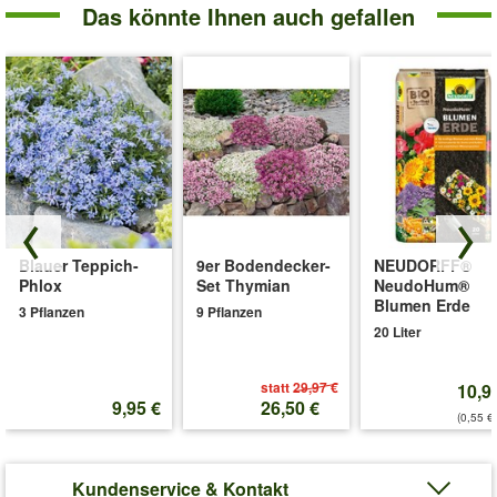
Das könnte Ihnen auch gefallen
Blauer Teppich-
9er Bodendecker-
NEUDORFF®
Phlox
Set Thymian
NeudoHum®
Blumen Erde
3 Pflanzen
9 Pflanzen
20 Liter
statt
29,97 €
10,9
9,95 €
26,50 €
(0,55 €/
Kundenservice & Kontakt