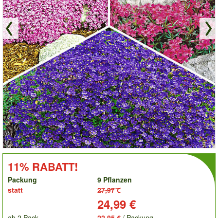
order
RABATT!:
11% RABATT!
Packung
9 Pflanzen
statt
27,97 €
Preis:
24,99 €
ab 2 Pack.
22,95 €
/ Packung