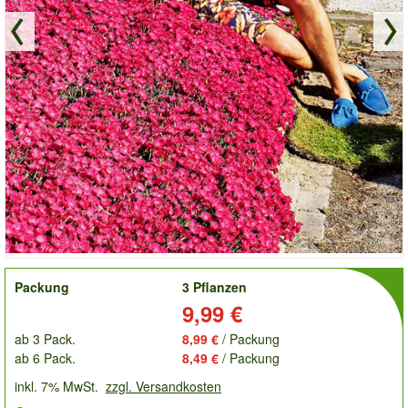
order
Packung
3 Pflanzen
Preis:
9,99 €
ab 3 Pack.
8,99 €
/ Packung
ab 6 Pack.
8,49 €
/ Packung
inkl. 7% MwSt.
zzgl. Versandkosten