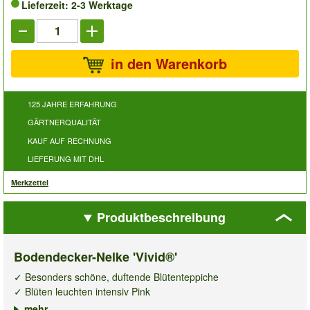
Lieferzeit: 2-3 Werktage
in den Warenkorb
125 JAHRE ERFAHRUNG
GÄRTNERQUALITÄT
KAUF AUF RECHNUNG
LIEFERUNG MIT DHL
Merkzettel
Produktbeschreibung
Bodendecker-Nelke 'Vivid®'
✓ Besonders schöne, duftende Blütenteppiche
✓ Blüten leuchten intensiv Pink
✓ Winterhart & mehrjährig
mehr