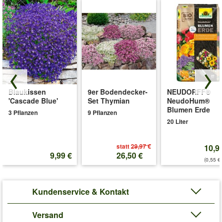
Blaukissen
9er Bodendecker-
NEUDORFF®
'Cascade Blue'
Set Thymian
NeudoHum®
Blumen Erde
3 Pflanzen
9 Pflanzen
20 Liter
statt
29,97 €
10,9
9,99 €
26,50 €
(0,55 €/
Kundenservice & Kontakt
Versand