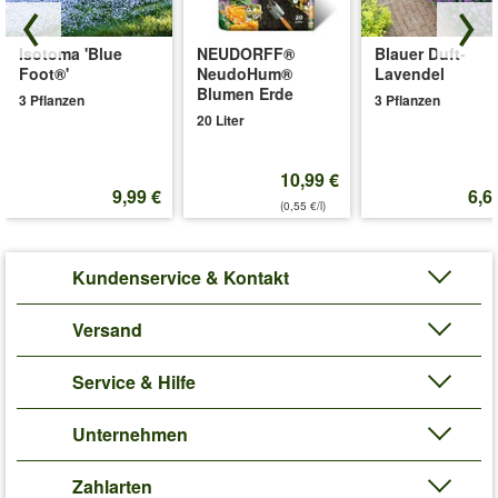
Art.-Nr.:
7002610
Isotoma 'Blue
NEUDORFF®
Blauer Duft-
Liefergröße:
9x9 cm-Topf
Foot®'
NeudoHum®
Lavendel
'Phlox-Mix 'Flowers of the Sea''
Pflege-Tipps
Blumen Erde
3 Pflanzen
3 Pflanzen
20 Liter
10,99 €
9,99 €
6,6
(0,55 €/l)
Kundenservice & Kontakt
Versand
Service & Hilfe
Unternehmen
Zahlarten