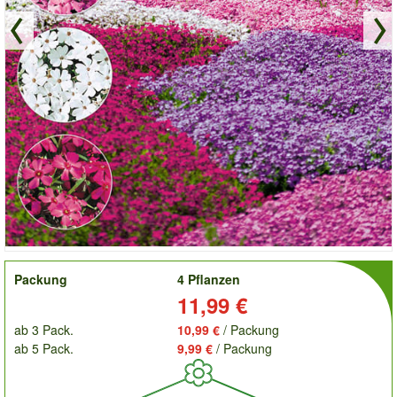
order
Packung
4 Pflanzen
Preis:
11,99 €
ab 3 Pack.
10,99 €
/ Packung
ab 5 Pack.
9,99 €
/ Packung