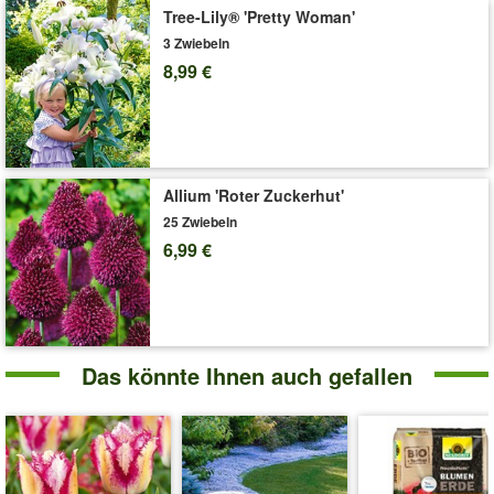
Liefergröße:
Zwiebelumfang 12 cm
Tree-Lily® 'Pretty Woman'
'Crispa-Tulpe 'Lemon Beauty''
Pflege-Tipps
3 Zwiebeln
8,99 €
Allium 'Roter Zuckerhut'
25 Zwiebeln
6,99 €
Das könnte Ihnen auch gefallen