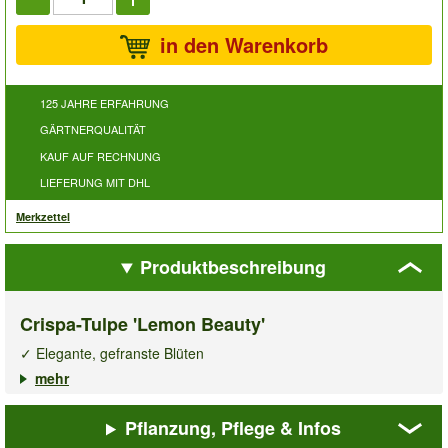
in den Warenkorb
125 JAHRE ERFAHRUNG
GÄRTNERQUALITÄT
KAUF AUF RECHNUNG
LIEFERUNG MIT DHL
Merkzettel
Produktbeschreibung
Crispa-Tulpe 'Lemon Beauty'
✓ Elegante, gefranste Blüten
✓ Standfest und pflegeleicht
mehr
✓ Für Beet, Kübel und Vase
Pflanzung, Pflege & Infos
Die
Crispa-Tulpe 'Lemon Beauty'
wird in Ihrem Garten oder im
Kübel auf Balkon und Terrasse zu einem Blickfang der