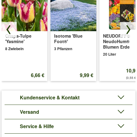
Crispa-Tulpe
Isotoma 'Blue
NEUDORFF®
'Yasmine'
Foot®'
NeudoHum®
Blumen Erde
8 Zwiebeln
3 Pflanzen
20 Liter
10,9
6,66 €
9,99 €
(0,55 €/
Kundenservice & Kontakt
Versand
Service & Hilfe