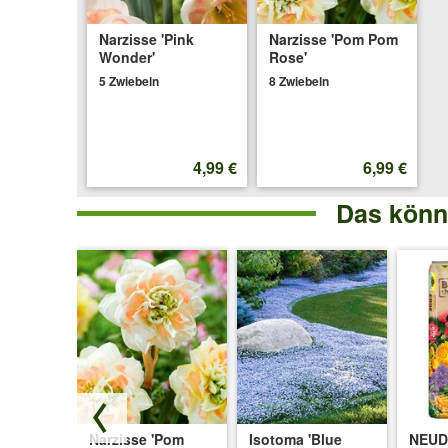
Narzisse 'Pink
Narzisse 'Pom Pom
Wonder'
Rose'
5 Zwiebeln
8 Zwiebeln
4,99 €
6,99 €
Das könnt
wa'
Narzisse 'Pom
Isotoma 'Blue
NEU