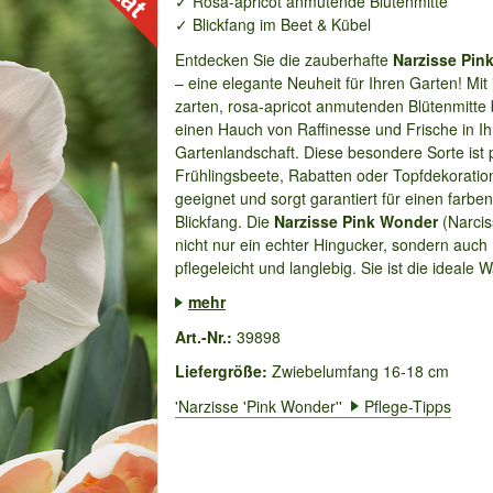
✓ Rosa-apricot anmutende Blütenmitte
✓ Blickfang im Beet & Kübel
Entdecken Sie die zauberhafte
Narzisse Pin
– eine elegante Neuheit für Ihren Garten! Mit 
zarten, rosa-apricot anmutenden Blütenmitte b
einen Hauch von Raffinesse und Frische in Ih
Gartenlandschaft. Diese besondere Sorte ist p
Frühlingsbeete, Rabatten oder Topfdekoratio
geeignet und sorgt garantiert für einen farbe
Blickfang. Die
Narzisse Pink Wonder
(Narcis
nicht nur ein echter Hingucker, sondern auch
pflegeleicht und langlebig. Sie ist die ideale Wa
mehr
Art.-Nr.:
39898
Liefergröße:
Zwiebelumfang 16-18 cm
'Narzisse 'Pink Wonder''
Pflege-Tipps