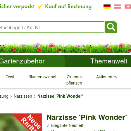
Gartenzubehör
Themenwelt
Obst
Blumenzwiebeln
Zimmer-
Aktionen %
pflanzen
↓
↓
↓
↓
nzung
Narzissen
Narzisse 'Pink Wonder'
Narzisse 'Pink Wonder'
✓ Elegante Neuheit