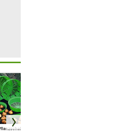
Pflanzschalen
GARDENA®
Narzisse