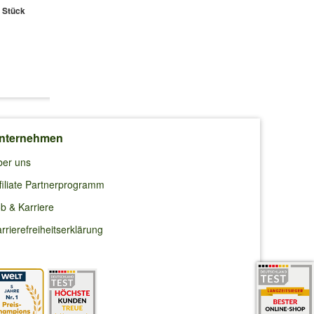
Blumenzwiebelpflanzer
'Fulfillment'
 Stück
1 Stück
6 Zwiebeln
6,99 €
16,50 €
9,95 €
nternehmen
ber uns
filiate Partnerprogramm
b & Karriere
rrierefreiheitserklärung