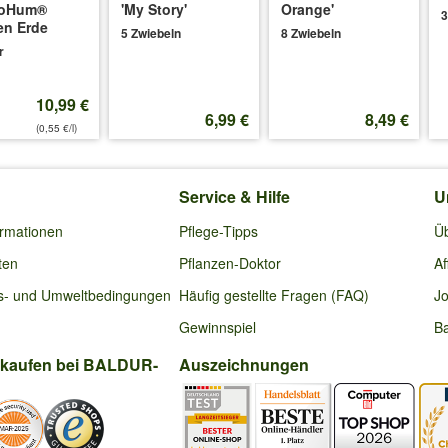
oHum®
'My Story'
Orange'
3
en Erde
5 Zwiebeln
8 Zwiebeln
r
10,99 €
6,99 €
8,49 €
(0,55 €/l)
Service & Hilfe
U
ormationen
Pflege-Tipps
Ü
ten
Pflanzen-Doktor
Af
s- und Umweltbedingungen
Häufig gestellte Fragen (FAQ)
Jo
Gewinnspiel
Ba
nkaufen bei BALDUR-
Auszeichnungen