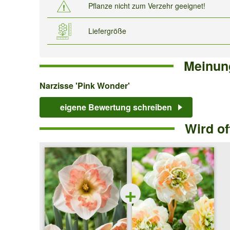
Pflanze nicht zum Verzehr geeignet!
Liefergröße
Meinun
Narzisse
Narzisse 'Pink Wonder'
'Pink
eigene Bewertung schreiben
Wonder'
Wird o
+