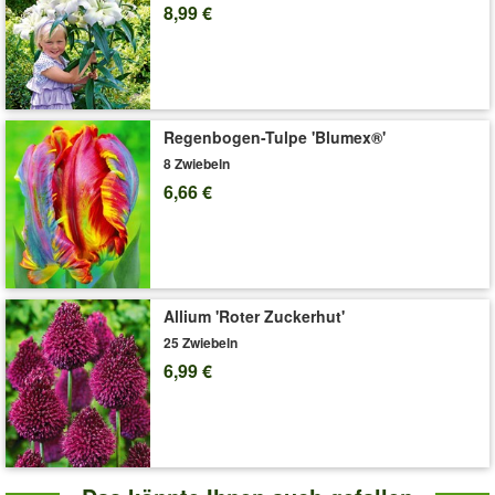
nährstoffreichen, feuchten Boden. Die pflegeleichten Pflanzen
8,99 €
wirken zwar zart und filigran, sind aber durchsetzungsfähig und
verbreiten sich mit Hilfe ihres stark verzweigten Wurzelrhizoms.
(Convallaria majalis Prolificans)
Art.-Nr.:
9707
Regenbogen-Tulpe 'Blumex®'
Liefergröße:
Größe I
8 Zwiebeln
'Gefülltes Maiglöckchen 'Bloom in White''
Pflege-Tipps
6,66 €
Allium 'Roter Zuckerhut'
25 Zwiebeln
6,99 €