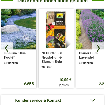
Das könnte Ihnen auch gefallen
Isotoma 'Blue
NEUDORFF®
Blauer Duft-
Foot®'
NeudoHum®
Lavendel
Blumen Erde
3 Pflanzen
3 Pflanzen
20 Liter
10,99 €
9,99 €
6,6
(0,55 €/l)
Kundenservice & Kontakt