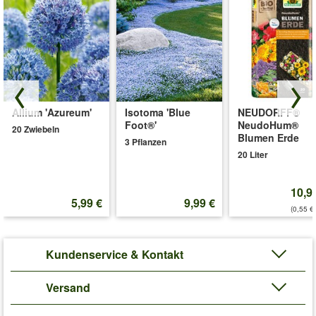
Allium 'Azureum'
Isotoma 'Blue
NEUDORFF®
Foot®'
NeudoHum®
20 Zwiebeln
Blumen Erde
3 Pflanzen
20 Liter
10,9
5,99 €
9,99 €
(0,55 €/
Kundenservice & Kontakt
Versand