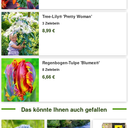
Liefergröße:
Zwiebelumfang 14-16 cm
'Allium 'Magic''
Pflege-Tipps
Tree-Lily® 'Pretty Woman'
3 Zwiebeln
8,99 €
Regenbogen-Tulpe 'Blumex®'
8 Zwiebeln
6,66 €
Das könnte Ihnen auch gefallen