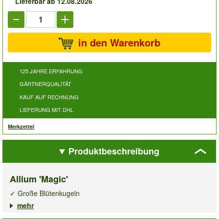
Lieferbar ab 12.08.2026
in den Warenkorb
125 JAHRE ERFAHRUNG
GÄRTNERQUALITÄT
KAUF AUF RECHNUNG
LIEFERUNG MIT DHL
Merkzettel
Produktbeschreibung
Allium 'Magic'
✓ Große Blütenkugeln
✓ Magische Blütenfarbe
mehr
✓ Ideal als Schnittblume