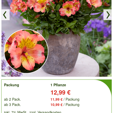
order
Packung
1 Pflanze
Preis:
12,99 €
ab 2 Pack.
11,99 €
/ Packung
ab 3 Pack.
10,99 €
/ Packung
inkl. 7% MwSt.
zzgl. Versandkosten