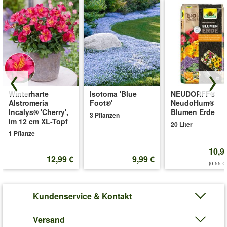
Winterharte
Isotoma 'Blue
NEUDORFF®
Alstromeria
Foot®'
NeudoHum®
Incalys® 'Cherry',
Blumen Erde
3 Pflanzen
im 12 cm XL-Topf
20 Liter
1 Pflanze
10,9
12,99 €
9,99 €
(0,55 €/
Kundenservice & Kontakt
Versand