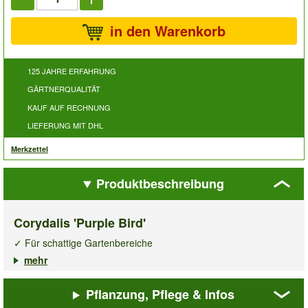
in den Warenkorb
125 JAHRE ERFAHRUNG
GÄRTNERQUALITÄT
KAUF AUF RECHNUNG
LIEFERUNG MIT DHL
Merkzettel
Produktbeschreibung
Corydalis 'Purple Bird'
✓ Für schattige Gartenbereiche
✓ Frühblühende Staude
mehr
✓ Verwildert mit der Zeit
Pflanzung, Pflege & Infos
Corydalis 'Purple Bird'
ist eine auffällige, frühblühende Staude,
die mit ihren außergewöhnlichen, tief violett-purpurnen Blüten