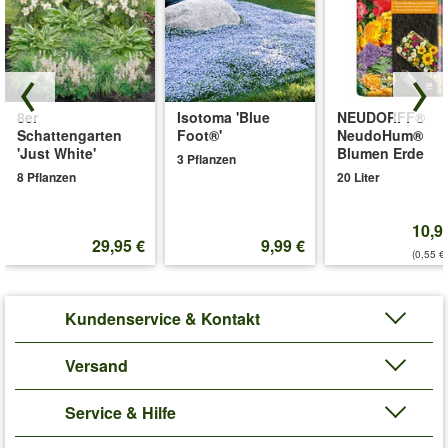
8er
Isotoma 'Blue
NEUDORFF®
Schattengarten
Foot®'
NeudoHum®
'Just White'
Blumen Erde
3 Pflanzen
8 Pflanzen
20 Liter
10,9
29,95 €
9,99 €
(0,55 €/
Kundenservice & Kontakt
Versand
Service & Hilfe